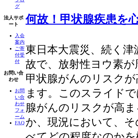
グ
何故！甲状腺疾患を
法人サポ
ート
入会
案内
東日本大震災、続く津
ご寄
付受
故で、放射性ヨウ素が
付
お問い合
甲状腺がんのリスクが
わせ
ます。このスライドで
お問
い合
わせ
腺がんのリスクが高ま
フォ
ーム
か、現況において、そ
FAQ
べてどの程度なのかを