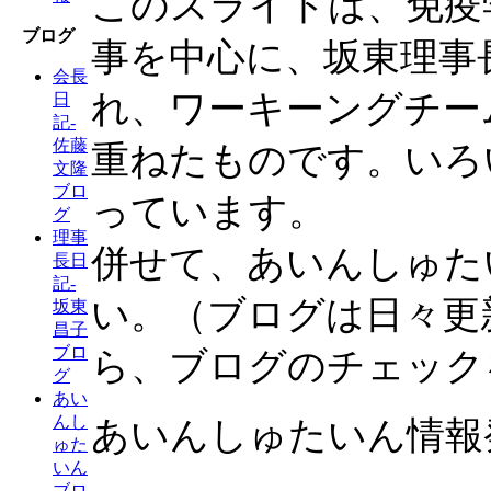
このスライドは、免疫
ブログ
事を中心に、坂東理事
会長
れ、ワーキーングチー
日
記-
佐藤
重ねたものです。いろ
文隆
ブロ
っています。
グ
理事
併せて、あいんしゅた
長日
記-
い。（ブログは日々更
坂東
昌子
ブロ
ら、ブログのチェック
グ
あい
んし
あいんしゅたいん情報
ゅた
いん
ブロ