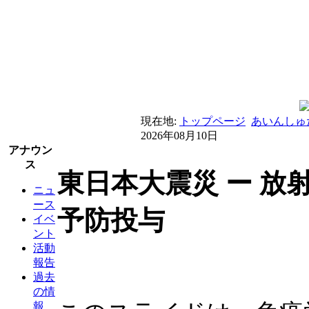
現在地:
トップページ
あいんしゅ
2026年08月10日
アナウン
ス
東日本大震災 ー 放射
ニュ
ース
予防投与
イベ
ント
活動
報告
過去
の情
報