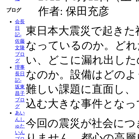
作者: 保田充彦
ブログ
会長
東日本大震災で起きた
日
記-
佐藤
なっているのか。どれ
文隆
ブロ
い、どこに漏れ出した
グ
理事
なのか。設備はどのよう
長日
記-
難しい課題に直面し、
坂東
昌子
ブロ
込む大きな事件となっ
グ
あい
んし
今回の震災が社会につ
ゅた
いん
りません。都心の高層
ブロ