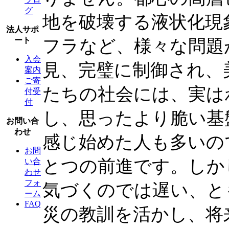
グ
地を破壊する液状化現
法人サポ
ート
フラなど、様々な問題
入会
見、完璧に制御され、
案内
ご寄
たちの社会には、実は
付受
付
し、思ったより脆い基
お問い合
わせ
感じ始めた人も多いの
お問
とつの前進です。しか
い合
わせ
フォ
気づくのでは遅い、と
ーム
FAQ
災の教訓を活かし、将