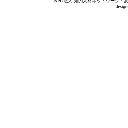
NPO法人 知的人材ネットワーク・あいんしゅたいん
desig