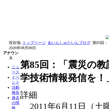
現在地:
トップページ
あいんしゅたいんブログ
第85回
2026年08月08日
アナウン
ス
第85回：「震災の
ニュ
ース
学技術情報発信を！」
イベ
ント
活動
詳細
報告
過去
の情
2011年6月11日（土
報