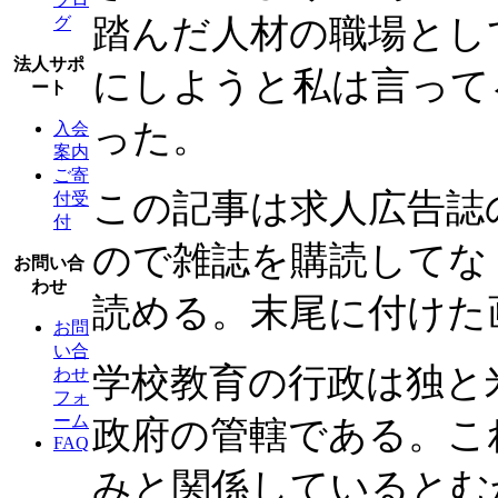
踏んだ人材の職場とし
グ
法人サポ
にしようと私は言って
ート
った。
入会
案内
ご寄
この記事は求人広告誌
付受
付
ので雑誌を購読してな
お問い合
わせ
読める。末尾に付けた
お問
い合
学校教育の行政は独と
わせ
フォ
ーム
政府の管轄である。こ
FAQ
みと関係しているとむ