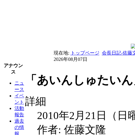
現在地:
トップページ
会長日記-佐藤
2026年08月07日
アナウン
ス
「あいんしゅたいん」
ニュ
ース
イベ
詳細
ント
活動
2010年2月21日（日
報告
過去
作者: 佐藤文隆
の情
報