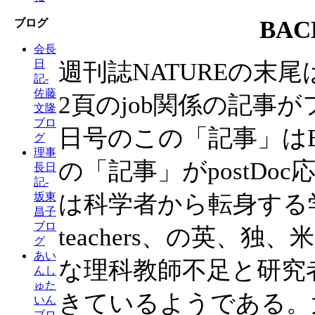
BAC
ブログ
会長
日
週刊誌NATUREの末
記-
佐藤
2頁のjob関係の記事
文隆
ブロ
日号のこの「記事」はBA
グ
理事
の「記事」がpostD
長日
記-
は科学者から転身する学校教師、
坂東
昌子
ブロ
teachers、の英、
グ
あい
な理科教師不足と研究
んし
ゅた
きているようである。
いん
ブロ