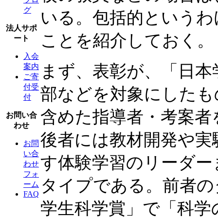
グ
いる。包括的というわ
法人サポ
ことを紹介しておく。
ート
入会
まず、表彰が、「日本
案内
ご寄
付受
部などを対象にしたも
付
含めた指導者・考案者
お問い合
わせ
後者には教材開発や実
お問
い合
す体験学習のリーダー
わせ
フォ
タイプである。前者の
ーム
FAQ
学生科学賞」で「科学