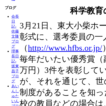
ブログ
科学教育
会長
日
3月21日、東大小柴
記-
佐藤
彰式に、選考委員の一
文隆
ブロ
（
http://www.hfbs.or.jp/
グ
理事
長日
毎年だいたい優秀賞（副
記-
坂東
万円）3件を表彰して
昌子
ブロ
が、それを通じて、世
グ
あい
制度があることを知っ
んし
ゅた
校の教員などの場合は
いん
ブロ