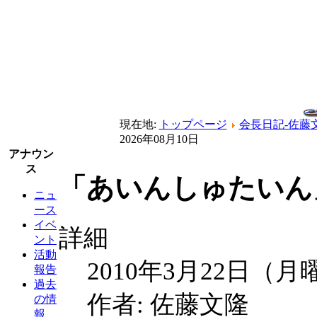
現在地:
トップページ
会長日記-佐藤
2026年08月10日
アナウン
ス
「あいんしゅたいん」
ニュ
ース
イベ
詳細
ント
活動
2010年3月22日（月
報告
過去
作者: 佐藤文隆
の情
報