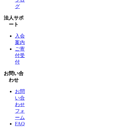
グ
法人サポ
ート
入会
案内
ご寄
付受
付
お問い合
わせ
お問
い合
わせ
フォ
ーム
FAQ