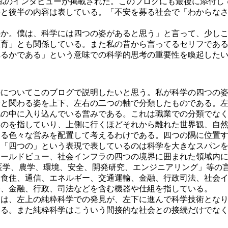
に私のインタビューが掲載された。このブログにも最後に添付
半と後半の内容は表している。「不安を募る社会で「わからな
のか。僕は、科学には四つの姿があると思う」と言って、少し
教育」とも関係している。また私の昔から言ってるセリフであ
れるかである」という意味での科学的思考の重要性を喚起した
のについてこのブログで説明したいと思う。私が科学の四つの
会と関わる姿を上下、左右の二つの軸で分類したものである。
化の中に入り込んでいる営みである。これは職業での分類でな
ものを指していり、上側に行くほどそれから離れた世界観、自
わる色々な営みを配置して考えるわけである。四つの隅に位置
。「四つの」という表現で表しているのは科学を大きなスパン
ワールドビュー、社会インフラの四つの境界に囲まれた領域内
医学、農学、環境、安全、開発研究、エンジニアリング」等の
衣食住、通信、エネルギー、交通運輸、金融、行政司法、社会
療、金融、行政、司法などを含む機器や仕組を指している。
ジは、左上の純粋科学での発見が、左下に進んで科学技術とな
いる。また純粋科学はこういう間接的な社会との接続だけでな