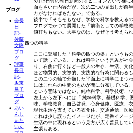
5月15日付の朝日新聞のオピニオンという欄
面をさいた内容だが、次の二つの見出しが前
ブログ
方がなければもたない」である。
後半で「そもそもなぜ、学校で科学を教える
会長
ブログでかつて展開した「前衛としての学校
日
値打ちもない。大事なのは、なぜそう考えら
記-
佐藤
四つの科学
文隆
ブロ
ここに登場した「科学の四つの姿」というも
グ
いて話している。これは科学という営みが社
理事
り、右側に行くほど一般人の生存、生活、文
長日
ほど物質的、実際的、実践的な行為に関わる
記-
この二つの軸で分類した平面上に科学にまつ
坂東
にはこれらの中間のものが間に分布している
昌子
という意味ではない。純粋科学、科学技術、
ブロ
左上から左下へには「 純粋科学、基礎科学、
グ
味、学校教育、自己啓発、心身健康、医療、
あい
現代生活を支えている衣食住、交通通信、医
んし
これは少し誤ったイメージだが、定番イメー
ゅた
生活の中に現れるという見方が広く普及して
いん
主張もある。
ブロ