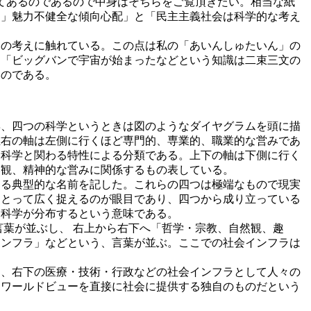
してあるのであるので中身はそちらをご覧頂きたい。相当な紙
さ」魅力不健全な傾向心配」と「民主主義社会は科学的な考え
この考えに触れている。この点は私の「あいんしゅたいん」の
る「ビッグバンで宇宙が始まったなどという知識は二束三文の
いのである。
姿、四つの科学というときは図のようなダイヤグラムを頭に描
左右の軸は左側に行くほど専門的、専業的、職業的な営みであ
く科学と関わる特性による分類である。上下の軸は下側に行く
然観、精神的な営みに関係するもの表している。
する典型的な名前を記した。これらの四つは極端なもので現実
をとって広く捉えるのが眼目であり、四つから成り立っている
に科学が分布するという意味である。
言葉が並ぶし、 右上から右下へ「哲学・宗教、自然観、趣
インフラ」などという、言葉が並ぶ。ここでの社会インフラは
り、右下の医療・技術・行政などの社会インフラとして人々の
くワールドビューを直接に社会に提供する独自のものだという