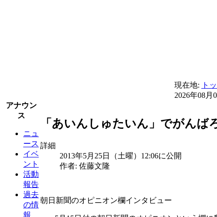
現在地:
トッ
2026年08月
アナウン
ス
「あいんしゅたいん」でがんばろう
ニュ
ース
詳細
イベ
2013年5月25日（土曜）12:06に公開
ント
作者: 佐藤文隆
活動
報告
過去
朝日新聞のオピニオン欄インタビュー
の情
報