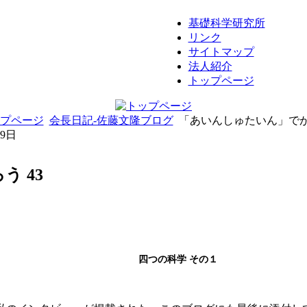
基礎科学研究所
リンク
サイトマップ
法人紹介
トップページ
プページ
会長日記-佐藤文隆ブログ
「あいんしゅたいん」でが
09日
 43
四つの科学 その１