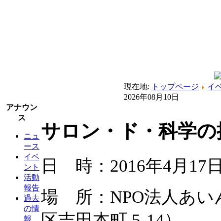
現在地:
トップページ
イ
2026年08月10日
アナウン
ス
サロン・ド・科学の探
ニュ
ース
イベ
日 時：2016年4月17日
ント
活動
報告
場 所：NPO法人あ
過去
の情
区吉田本町 5-14）
報