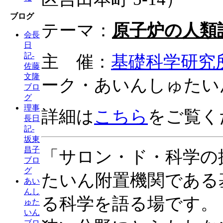
ブログ
テーマ：
原子炉の人類
会長
日
記-
主 催：
基礎科学研究
佐藤
文隆
ーク・あいんしゅたい
ブロ
グ
理事
詳細は
こちら
をご覧く
長日
記-
坂東
昌子
「サロン・ド・科学の
ブロ
グ
たいん附置機関である
あい
んし
る科学を語る場です。
ゅた
いん
ブロ