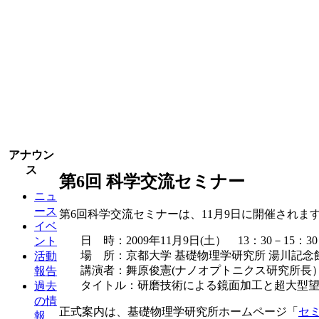
アナウン
ス
第6回 科学交流セミナー
ニュ
ース
第6回科学交流セミナーは、11月9日に開催されま
イベ
日 時：2009年11月9日(土） 13：30－15：30
ント
場 所：京都大学 基礎物理学研究所 湯川記念館
活動
講演者：舞原俊憲(ナノオプトニクス研究所長
報告
タイトル：研磨技術による鏡面加工と超大型
過去
の情
正式案内は、基礎物理学研究所ホームページ「
セ
報