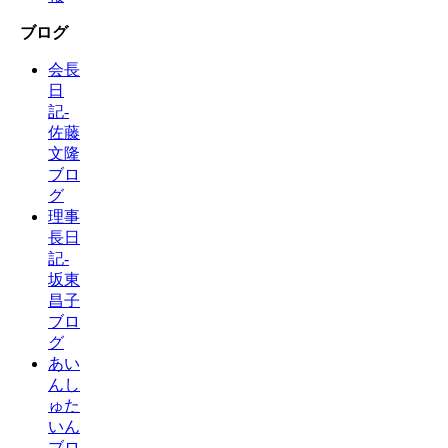
ブログ
会長
日
記-
佐藤
文隆
ブロ
グ
理事
長日
記-
坂東
昌子
ブロ
グ
あい
んし
ゅた
いん
ブロ