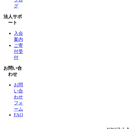
グ
法人サポ
ート
入会
案内
ご寄
付受
付
お問い合
わせ
お問
い合
わせ
フォ
ーム
FAQ