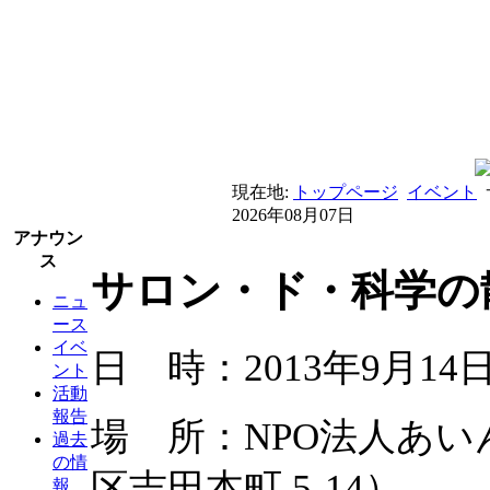
現在地:
トップページ
イベント
2026年08月07日
アナウン
ス
サロン・ド・科学の散
ニュ
ース
イベ
日 時：2013年9月14日（
ント
活動
報告
場 所：NPO法人あ
過去
の情
区吉田本町 5-14）
報