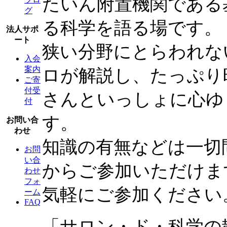
たいん附置機関である
グ
る科学を語る場です。
法人サポ
ート
狭い分野にとらわれな
入会
案内
ロが解説し、たっぷり
ご寄
付受
さんといっしょに心ゆ
付
す。
お問い合
わせ
知識の有無などは一切
お問
い合
からご参加いただけま
わせ
フォ
気軽にご参加ください
ーム
FAQ
「サロン・ド・科学の