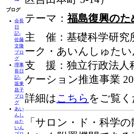
ブログ
テーマ：
福島復興のた
会長
日
記-
主 催：基礎科学研究所
佐藤
文隆
ーク・あいんしゅたい
ブロ
グ
支 援：独立行政法人
理事
長日
ケーション推進事業 2
記-
坂東
昌子
詳細は
こちら
をご覧く
ブロ
グ
あい
んし
「サロン・ド・科学の
ゅた
いん
ブロ