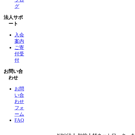
グ
法人サポ
ート
入会
案内
ご寄
付受
付
お問い合
わせ
お問
い合
わせ
フォ
ーム
FAQ