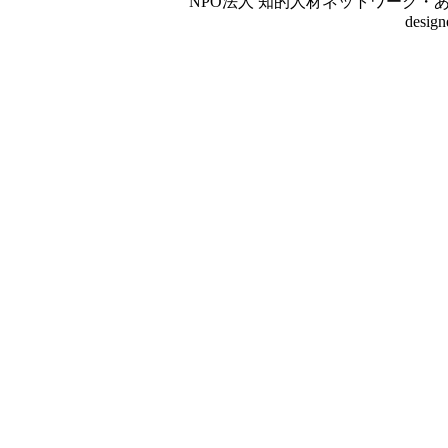
NPO法人 知的人材ネットワーク・あいんしゅたいん
desig