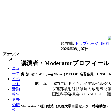
現在地:
トップページ
JME
2026年08月07日
アナウン
ス
講演者・Moderatorプロフィール
ニュ
ース
講 演 者：Wolfgang Weiss（MELODI名誉会員・UNSC
イベ
略 歴：
1975年にドイツハイデルベル
ント
ツ連邦放射線防護局の放射線防護お
活動
国連科学委員会（UNSCEAR）
報告
過去
の情
Moderator：樋口敏広（京都大学白眉センター特定助教）
報