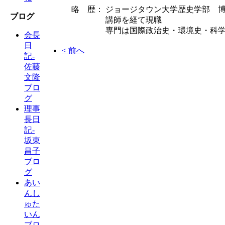
略 歴：
ジョージタウン大学歴史学部 
ブログ
講師を経て現職
専門は国際政治史・環境史・科
会長
日
< 前へ
記-
佐藤
文隆
ブロ
グ
理事
長日
記-
坂東
昌子
ブロ
グ
あい
んし
ゅた
いん
ブロ