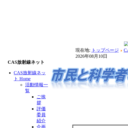
現在地:
トップページ
C
2026年08月10日
CAS放射線ネット
CAS放射線ネッ
ト Home
活動情報一
覧
ご挨
拶
評価
委員
紹介
企画