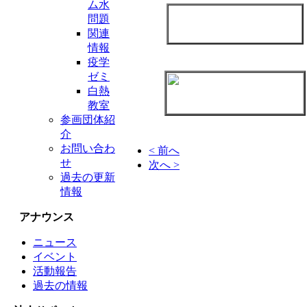
ム水
問題
関連
情報
疫学
ゼミ
白熱
教室
参画団体紹
介
お問い合わ
< 前へ
せ
次へ >
過去の更新
情報
アナウンス
ニュース
イベント
活動報告
過去の情報