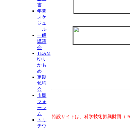
書
年間
スケ
ジュ
ール
一般
講演
会
TEAM
ゆり
かも
め
定期
勉強
会
市民
フォ
ーラ
ム
特設サイトは、科学技術振興財団（J
トリ
チウ