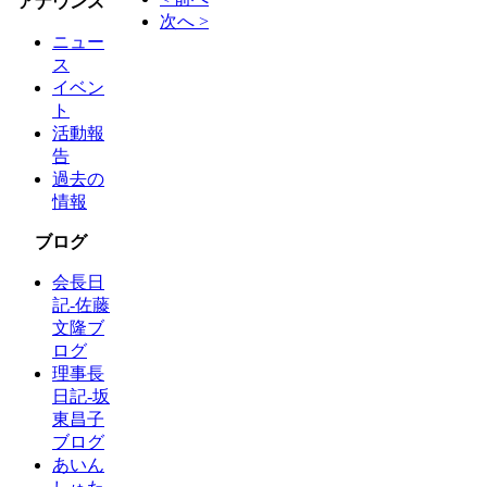
アナウンス
次へ >
ニュー
ス
イベン
ト
活動報
告
過去の
情報
ブログ
会長日
記-佐藤
文隆ブ
ログ
理事長
日記-坂
東昌子
ブログ
あいん