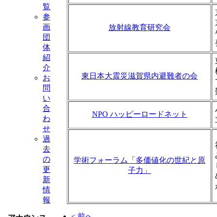
覧
参
画
放射線教育研究会
団
体
紹
介
東日本大震災滋賀県内避難者の会
お
問
い
合
NPO ハッピーロードネット
わ
せ
過
去
の
学術フォーラム「多価値化の世紀と原
更
子力」
新
情
報
< 前へ