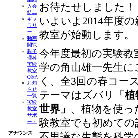
お待たせしました！
入会
特典
いよいよ2014年度
ギャ
ラリ
教室が始動します。
ー
動画
閲覧
今年度最初の実験教
親子
理科
学の角山雄一先生に
実験
教室
Q&A
く、全3回の春コー
お知
らせ
テーマはズバリ
「植
一覧
実験
世界」
、植物を使っ
教室
サポ
験教室でも初めての
ート
アナウンス
不思議な生態を科学