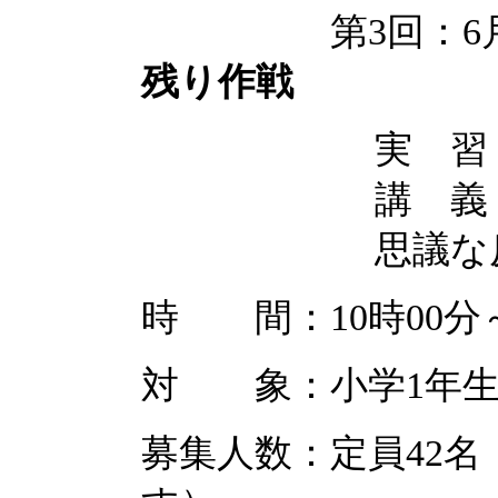
第3回：6月8
残り作戦
実 習
講 義
思議な
時 間：10時00分～
対 象：小学1年生
募集人数：定員42