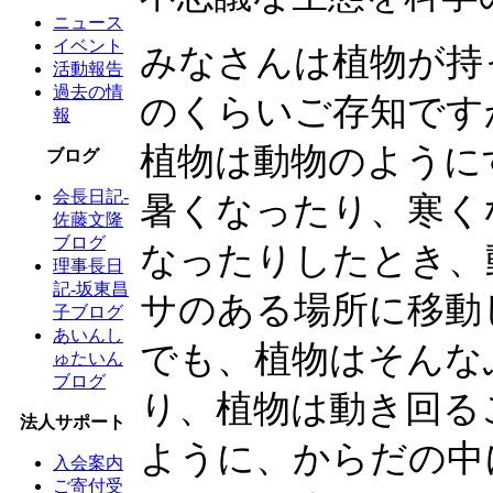
ニュース
イベント
みなさんは植物が持
活動報告
過去の情
のくらいご存知です
報
植物は動物のように
ブログ
会長日記-
暑くなったり、寒く
佐藤文隆
ブログ
なったりしたとき、
理事長日
記-坂東昌
サのある場所に移動
子ブログ
あいんし
でも、植物はそんな
ゅたいん
ブログ
り、植物は動き回る
法人サポート
ように、からだの中
入会案内
ご寄付受