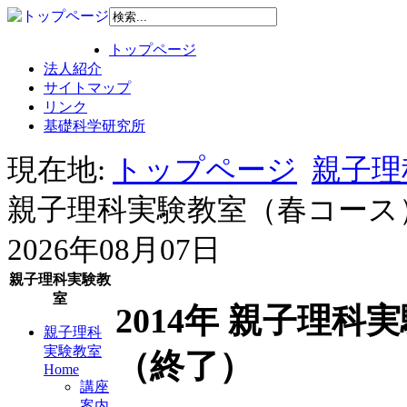
トップページ
法人紹介
サイトマップ
リンク
基礎科学研究所
現在地:
トップページ
親子理
親子理科実験教室（春コース
2026年08月07日
親子理科実験教
室
2014年 親子理
親子理科
実験教室
（終了）
Home
講座
案内