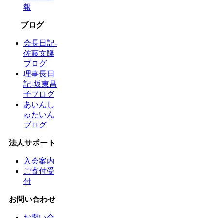
報
ブログ
会長日記-
佐藤文隆
ブログ
理事長日
記-坂東昌
子ブログ
あいんし
ゅたいん
ブログ
法人サポート
入会案内
ご寄付受
付
お問い合わせ
お問い合