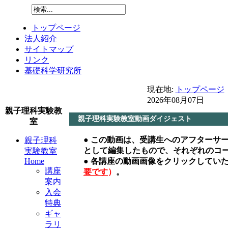
トップページ
法人紹介
サイトマップ
リンク
基礎科学研究所
現在地:
トップページ
2026年08月07日
親子理科実験教
親子理科実験教室動画ダイジェスト
室
● この動画は、受講生へのアフターサ
親子理科
として編集したもので、それぞれのコ
実験教室
Home
● 各講座の動画画像をクリックしてい
講座
要です
）
。
案内
入会
特典
ギャ
ラリ