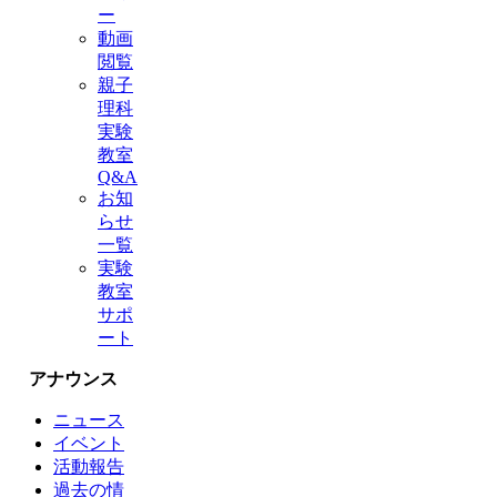
ー
動画
閲覧
親子
理科
実験
教室
Q&A
お知
らせ
一覧
実験
教室
サポ
ート
アナウンス
ニュース
イベント
活動報告
過去の情