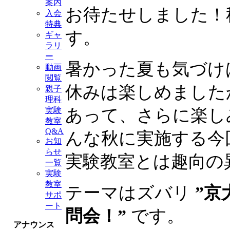
案内
お待たせしました！
入会
特典
す。
ギャ
ラリ
ー
暑かった夏も気づけ
動画
閲覧
休みは楽しめました
親子
理科
あって、さらに楽し
実験
教室
Q&A
んな秋に実施する今
お知
らせ
実験教室とは趣向の
一覧
実験
教室
テーマはズバリ
”京
サポ
ート
問会！”
です。
アナウンス