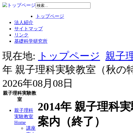
トップページ
法人紹介
サイトマップ
リンク
基礎科学研究所
現在地:
トップページ
親子理
年 親子理科実験教室（秋の
2026年08月08日
親子理科実験教
室
2014年 親子理
親子理科
実験教室
案内（終了）
Home
講座