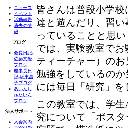
皆さんは普段小学校
ニュース
イベント
達と遊んだり、習い
活動報告
過去の情
報
っていることと思い
ブログ
では、実験教室でお
会長日記-
ティーチャー）のお
佐藤文隆
ブログ
理事長日
勉強をしているのか
記-坂東昌
子ブログ
には毎日「研究」を
あいんし
ゅたいん
ブログ
この教室では、学生
法人サポート
究について「ポスタ
入会案内
ご寄付受