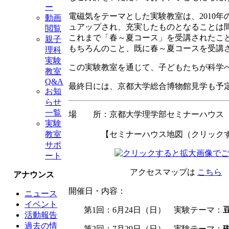
ー
電磁気をテーマとした実験教室は、2010
動画
ュアップされ、充実したものとなることは
閲覧
これまで「春～夏コース」を受講されたこ
親子
もちろんのこと、既に春～夏コースを受講
理科
実験
この実験教室を通じて、子どもたちが科学
教室
Q&A
最終日には、京都大学総合博物館見学も予
お知
らせ
一覧
場 所：京都大学理学部セミナーハウス
実験
【セミナーハウス地図（クリックす
教室
サポ
ート
アクセスマップは
こちら
アナウンス
開催日・内容：
ニュース
イベント
第1回：6月24日（日） 実験テーマ：
活動報告
過去の情
第2回：7月29日（日） 実験テーマ：