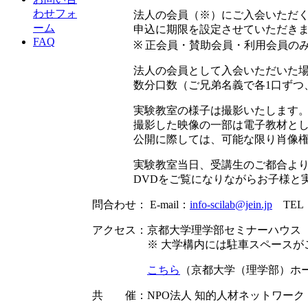
わせフォ
法人の会員（※）にご入会いただ
ーム
申込に期限を設定させていただき
FAQ
※ 正会員・賛助会員・利用会員の
法人の会員として入会いただいた
数分口数（ご兄弟名義で各1口ずつ
実験教室の様子は撮影いたします
撮影した映像の一部は電子教材と
公開に際しては、可能な限り肖像
実験教室当日、受講生のご都合より
DVDをご覧になりながらお子様と
問合わせ： E-mail：
info-scilab@jein.jp
TEL：
アクセス：京都大学理学部セミナーハウス 
※ 大学構内には駐車スペースがござ
こちら
（京都大学（理学部）ホ
共 催：NPO法人 知的人材ネットワー