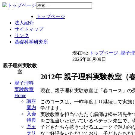
トップページ
法人紹介
サイトマップ
リンク
基礎科学研究所
現在地:
トップページ
親子理
2026年08月09日
親子理科実験教
室
2012年 親子理科実験教室
親子理科
実験教室
現在、親子理科実験教室は「春コース」の
Home
講座
このコースは、一昨年度より継続して実施
案内
学びます。
入会
実験教室を担当いただく講師は松林昭先生
特典
をご担当いただいているベテラン先生で、
ギャ
子どもたちを惹きつけるユニークで魅力的
ラリ
なご好評をいただいており、子どもたちだ