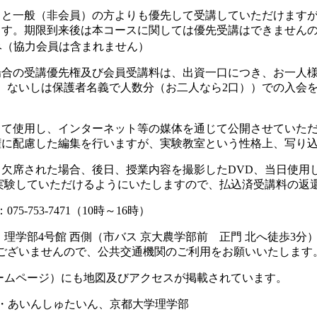
くと一般（非会員）の方よりも優先して受講していただけます
ます。期限到来後は本コースに関しては優先受講はできません
み（協力会員は含まれません）
場合の受講優先権及び会員受講料は、出資一口につき、お一人
、ないしは保護者名義で人数分（お二人なら2口））での入会
。
して使用し、インターネット等の媒体を通じて公開させていた
権に配慮した編集を行いますが、実験教室という性格上、写り
欠席された場合、後日、授業内容を撮影したDVD、当日使用
実験していただけるようにいたしますので、払込済受講料の返
075-753-7471（10時～16時）
理学部4号館 西側（市バス 京大農学部前 正門 北へ徒歩3分
いませんので、公共交通機関のご利用をお願いいたします
ームページ）にも地図及びアクセスが掲載されています。
ク・あいんしゅたいん、京都大学理学部