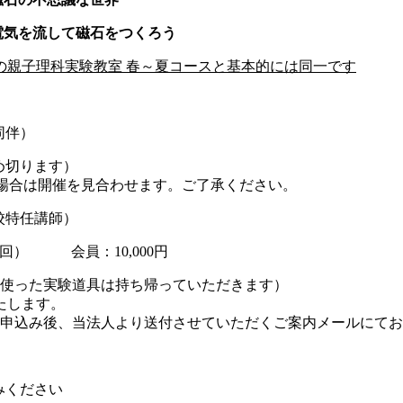
電気を流して磁石をつくろう
の親子理科実験教室 春～夏コースと基本的には同一です
同伴）
め切ります）
は開催を見合わせます。ご了承ください。
校特任講師）
×全3回） 会員：10,000円
（使った実験道具は持ち帰っていただきます）
たします。
お申込み後、当法人より送付させていただくご案内メールにて
みください