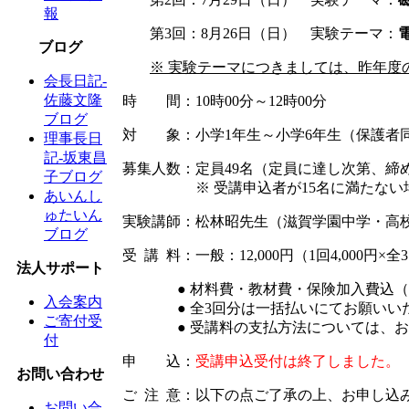
報
第3回：8月26日（日） 実験テーマ：
ブログ
※ 実験テーマにつきましては、昨年度
会長日記-
佐藤文隆
時 間：10時00分～12時00分
ブログ
対 象：小学1年生～小学6年生（保護者
理事長日
記-坂東昌
募集人数：定員49名（定員に達し次第、締
子ブログ
※ 受講申込者が15名に満たない場合
あいんし
ゅたいん
実験講師：松林昭先生（滋賀学園中学・高
ブログ
受 講 料：一般：12,000円（1回4,000円
法人サポート
● 材料費・教材費・保険加入費込
入会案内
● 全3回分は一括払いにてお願いい
ご寄付受
● 受講料の支払方法については、
付
申 込：
受講申込受付は終了しました。
お問い合わせ
ご 注 意：以下の点ご了承の上、お申し込
お問い合