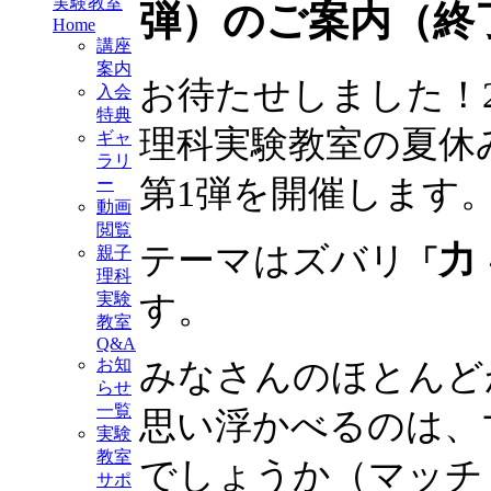
実験教室
弾）のご案内（終
Home
講座
案内
お待たせしました！2
入会
特典
理科実験教室の夏休
ギャ
ラリ
第1弾を開催します
ー
動画
閲覧
テーマはズバリ
力
親子
「
理科
す。
実験
教室
Q&A
お知
みなさんのほとんど
らせ
一覧
思い浮かべるのは、
実験
教室
でしょうか（マッチ
サポ