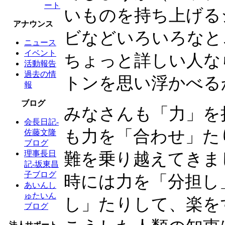
ート
いものを持ち上げる
アナウンス
ビなどいろいろなと
ニュース
イベント
ちょっと詳しい人な
活動報告
過去の情
トンを思い浮かべる
報
ブログ
みなさんも「力」を
会長日記-
も力を「合わせ」た
佐藤文隆
ブログ
理事長日
難を乗り越えてきま
記-坂東昌
子ブログ
時には力を「分担し
あいんし
ゅたいん
し」たりして、楽を
ブログ
法人サポート