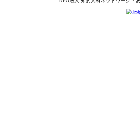
NPO法人 知的人材ネットワーク・あいんしゅたいん