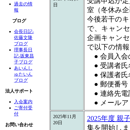
受講申込が定
過去の情
日
室（冬休み企
報
今後若干のキ
ブログ
で、キャンセ
会長日記-
企画キャンセ
佐藤文隆
ブログ
で以下の情報
理事長日
● 会員入会
記-坂東昌
子ブログ
● 受講者氏
あいんし
● 保護者氏
ゅたいん
ブログ
● 郵便番号
法人サポート
● 連絡先電
● メールア
入会案内
ご寄付受
付
2025年11月
2025年度
20日
お問い合わせ
集を開始しま