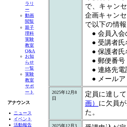
ラリ
で、キャンセ
ー
企画キャンセ
動画
閲覧
で以下の情報
親子
● 会員入会
理科
実験
● 受講者氏
教室
● 保護者氏
Q&A
お知
● 郵便番号
らせ
● 連絡先電
一覧
実験
● メールア
教室
サポ
ート
2025年12月8
定員に達して
日
画）
に欠員が
アナウンス
た。
ニュース
イベント
活動報告
2025年12月3