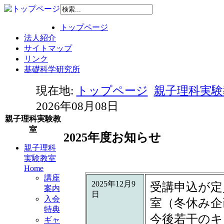
トップページ
法人紹介
サイトマップ
リンク
基礎科学研究所
現在地:
トップページ
親子理科実験教
2026年08月08日
親子理科実験教
室
2025年度お知らせ
親子理科
実験教室
Home
講座
2025年12月9
受講申込が定
案内
日
入会
室（冬休み企
特典
今後若干のキ
ギャ