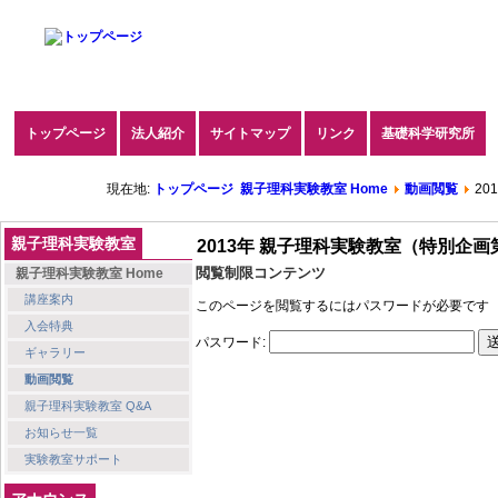
トップページ
法人紹介
サイトマップ
リンク
基礎科学研究所
現在地:
トップページ
親子理科実験教室 Home
動画閲覧
2
親子理科実験教室
2013年 親子理科実験教室（特別企
閲覧制限コンテンツ
親子理科実験教室 Home
講座案内
このページを閲覧するにはパスワードが必要です
入会特典
パスワード:
ギャラリー
動画閲覧
親子理科実験教室 Q&A
お知らせ一覧
実験教室サポート