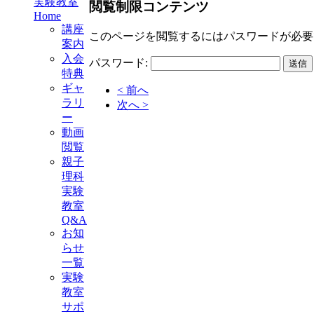
実験教室
閲覧制限コンテンツ
Home
講座
このページを閲覧するにはパスワードが必要
案内
入会
パスワード:
特典
ギャ
< 前へ
ラリ
次へ >
ー
動画
閲覧
親子
理科
実験
教室
Q&A
お知
らせ
一覧
実験
教室
サポ