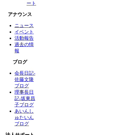
ート
アナウンス
ニュース
イベント
活動報告
過去の情
報
ブログ
会長日記-
佐藤文隆
ブログ
理事長日
記-坂東昌
子ブログ
あいんし
ゅたいん
ブログ
法人サポート