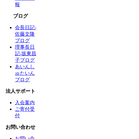
報
ブログ
会長日記-
佐藤文隆
ブログ
理事長日
記-坂東昌
子ブログ
あいんし
ゅたいん
ブログ
法人サポート
入会案内
ご寄付受
付
お問い合わせ
お問い合