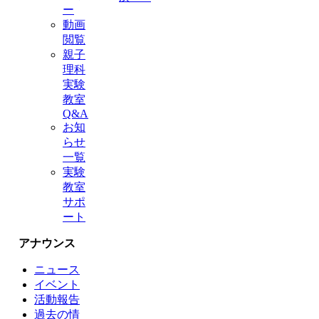
ー
動画
閲覧
親子
理科
実験
教室
Q&A
お知
らせ
一覧
実験
教室
サポ
ート
アナウンス
ニュース
イベント
活動報告
過去の情