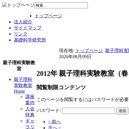
トップページ
法人紹介
サイトマップ
リンク
基礎科学研究所
現在地:
トップページ
親子理科実験
2026年08月09日
親子理科実験教
室
2012年 親子理科実験教室
親子理科
実験教室
閲覧制限コンテンツ
Home
講座
このページを閲覧するにはパスワードが必要
案内
入会
パスワード:
特典
ギャ
< 前へ
ラリ
次へ >