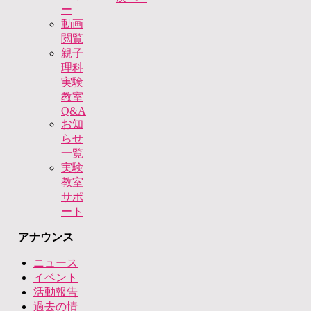
ー
動画
閲覧
親子
理科
実験
教室
Q&A
お知
らせ
一覧
実験
教室
サポ
ート
アナウンス
ニュース
イベント
活動報告
過去の情