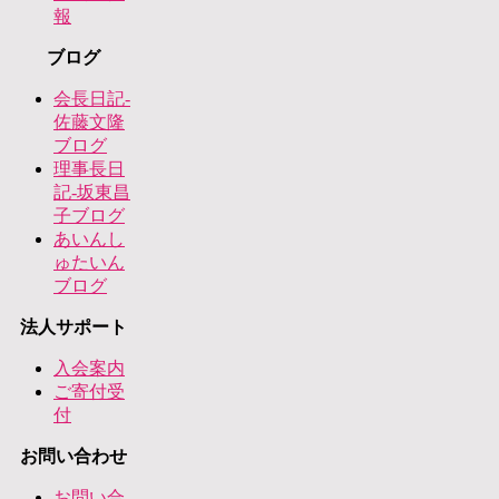
報
ブログ
会長日記-
佐藤文隆
ブログ
理事長日
記-坂東昌
子ブログ
あいんし
ゅたいん
ブログ
法人サポート
入会案内
ご寄付受
付
お問い合わせ
お問い合