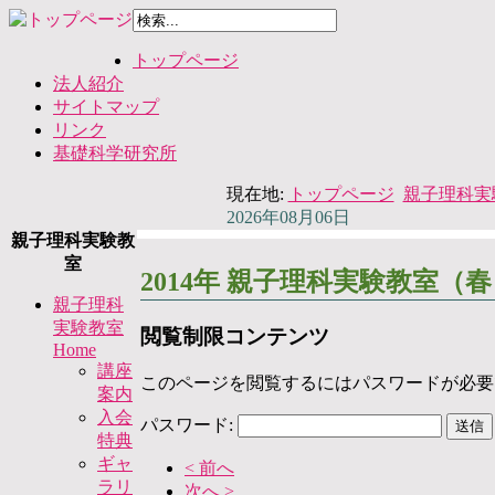
トップページ
法人紹介
サイトマップ
リンク
基礎科学研究所
現在地:
トップページ
親子理科実験
2026年08月06日
親子理科実験教
室
2014年 親子理科実験教室
親子理科
実験教室
閲覧制限コンテンツ
Home
講座
このページを閲覧するにはパスワードが必要
案内
入会
パスワード:
特典
ギャ
< 前へ
ラリ
次へ >