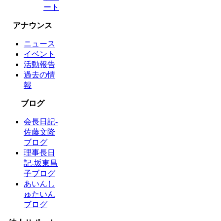
ート
アナウンス
ニュース
イベント
活動報告
過去の情
報
ブログ
会長日記-
佐藤文隆
ブログ
理事長日
記-坂東昌
子ブログ
あいんし
ゅたいん
ブログ