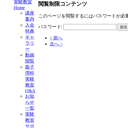
実験教室
閲覧制限コンテンツ
Home
講座
このページを閲覧するにはパスワードが必
案内
入会
パスワード:
特典
ギャ
< 前へ
ラリ
次へ >
ー
動画
閲覧
親子
理科
実験
教室
Q&A
お知
らせ
一覧
実験
教室
サポ