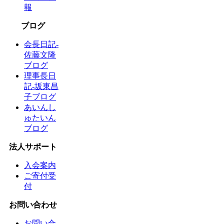
報
ブログ
会長日記-
佐藤文隆
ブログ
理事長日
記-坂東昌
子ブログ
あいんし
ゅたいん
ブログ
法人サポート
入会案内
ご寄付受
付
お問い合わせ
お問い合