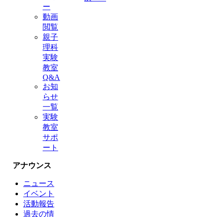
ー
動画
閲覧
親子
理科
実験
教室
Q&A
お知
らせ
一覧
実験
教室
サポ
ート
アナウンス
ニュース
イベント
活動報告
過去の情