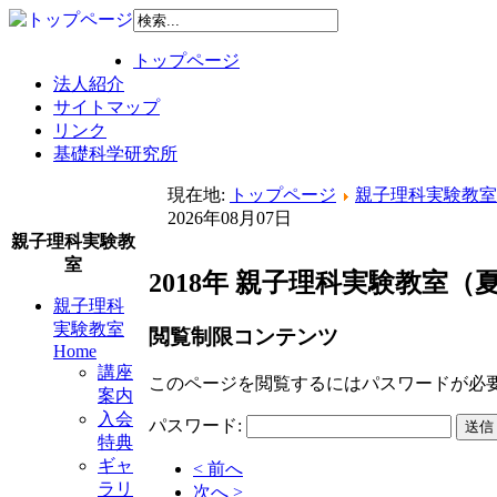
トップページ
法人紹介
サイトマップ
リンク
基礎科学研究所
現在地:
トップページ
親子理科実験教室 
2026年08月07日
親子理科実験教
室
2018年 親子理科実験教室
親子理科
実験教室
閲覧制限コンテンツ
Home
講座
このページを閲覧するにはパスワードが必
案内
入会
パスワード:
特典
ギャ
< 前へ
ラリ
次へ >