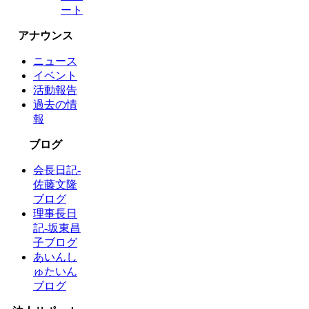
ート
アナウンス
ニュース
イベント
活動報告
過去の情
報
ブログ
会長日記-
佐藤文隆
ブログ
理事長日
記-坂東昌
子ブログ
あいんし
ゅたいん
ブログ