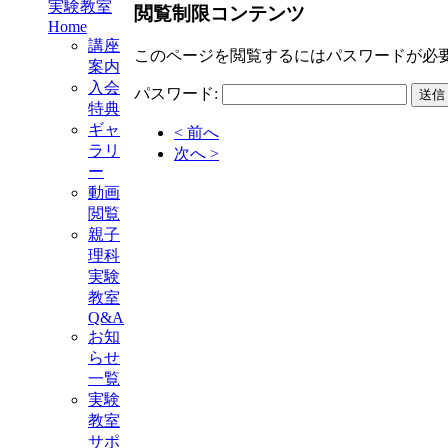
実験教室
閲覧制限コンテンツ
Home
講座
このページを閲覧するにはパスワードが必
案内
入会
パスワード:
特典
ギャ
< 前へ
ラリ
次へ >
ー
動画
閲覧
親子
理科
実験
教室
Q&A
お知
らせ
一覧
実験
教室
サポ