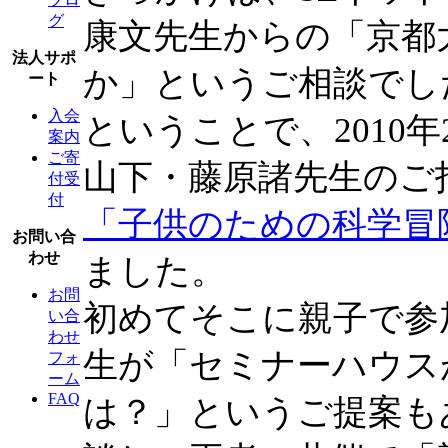
グ
康文先生からの「京都
法人サポ
か」というご相談でし
ート
入会
ということで、2010
案内
ご寄
山下・藤原諸先生のご
付受
付
「子供のための科学冒
お問い合
わせ
ました。
お問
初めてそこに親子で参
い合
わせ
生が「セミナーハウス
フォ
ーム
FAQ
は？」というご提案も