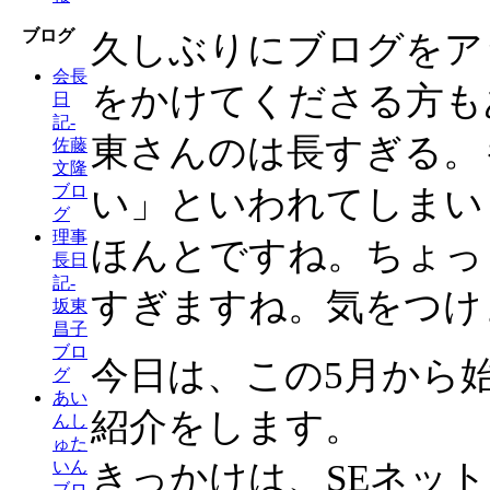
ブログ
久しぶりにブログをア
会長
をかけてくださる方も
日
記-
東さんのは長すぎる。
佐藤
文隆
ブロ
い」といわれてしまい
グ
理事
ほんとですね。ちょっ
長日
記-
すぎますね。気をつけ
坂東
昌子
ブロ
今日は、この5月から
グ
あい
紹介をします。
んし
ゅた
きっかけは、SEネッ
いん
ブロ