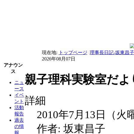
現在地:
トップページ
理事長日記-坂東昌
2026年08月07日
アナウン
ス
親子理科実験室だより
ニュ
ース
イベ
詳細
ント
活動
2010年7月13日（火
報告
過去
作者: 坂東昌子
の情
報