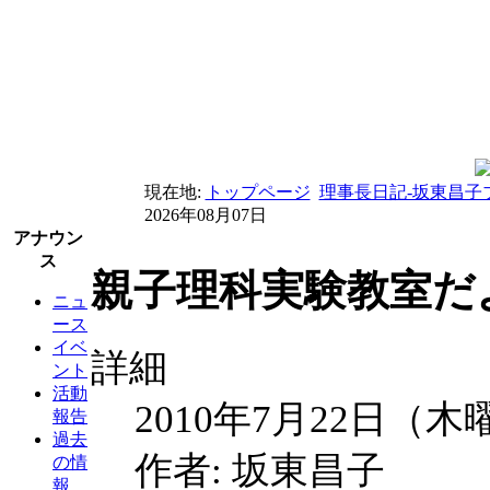
現在地:
トップページ
理事長日記-坂東昌子
2026年08月07日
アナウン
ス
親子理科実験教室だよ
ニュ
ース
イベ
詳細
ント
活動
2010年7月22日（木
報告
過去
作者: 坂東昌子
の情
報