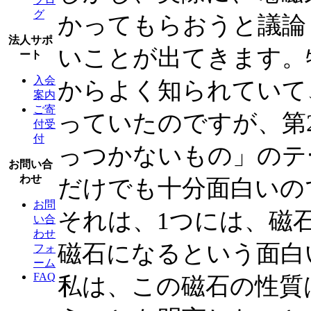
グ
かってもらおうと議論
法人サポ
いことが出てきます。
ート
入会
からよく知られていて
案内
ご寄
っていたのですが、第
付受
付
っつかないもの」のテ
お問い合
わせ
だけでも十分面白いの
お問
それは、1つには、磁
い合
わせ
磁石になるという面白
フォ
ーム
FAQ
私は、この磁石の性質