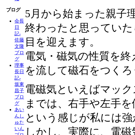
ブログ
5月から始まった親子理
会長
終わったと思っていたら
日
記-
目を迎えます。
佐藤
文隆
ブロ
電気・磁気の性質を終
グ
理事
を流して磁石をつくろ
長日
記-
坂東
電磁気といえばマック
昌子
ブロ
までは、右手や左手を
グ
あい
という感じが私には強
んし
ゅた
しかし、実際に、電磁
いん
ブロ