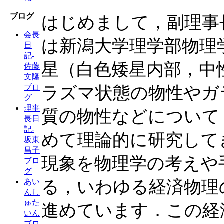
ブログ
はじめまして，副理事
会長
は新潟大学理学部物理
日
記-
星（白色矮星内部，中
佐藤
文隆
ブロ
ラズマ状態の物性やガ
グ
理事
質の物性などについて
長日
記-
めて理論的に研究して
坂東
昌子
現象を物理学の考えや
ブロ
グ
る，いわゆる経済物理
あい
んし
ゅた
進めています．この経
いん
ブロ