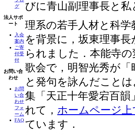
びに青山副理事長と私
グ
法人サポ
理系の若手人材と科学
ート
入会
を背景に，坂東理事長
案内
ご寄
られました．本能寺の
付受
付
歌会で，明智光秀が「
お問い合
わせ
と発句を詠んだことは
お問
集「天正十年愛宕百韻
い合
わせ
れて，
ホームページ上
フォ
ーム
FAQ
ています．