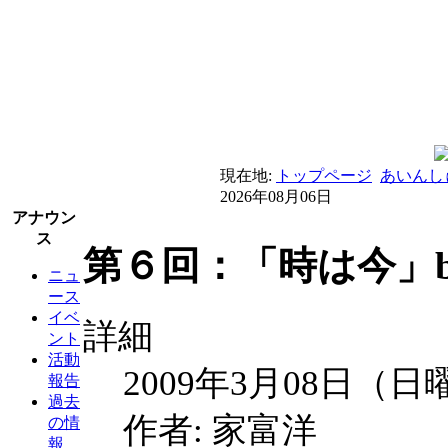
現在地:
トップページ
あいんし
2026年08月06日
アナウン
ス
第６回：「時は今」b
ニュ
ース
イベ
詳細
ント
活動
2009年3月08日（日
報告
過去
作者: 家富洋
の情
報