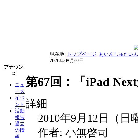
現在地:
トップページ
あいんしゅたい
2026年08月07日
アナウン
ス
第67回：「iPad Nex
ニュ
ース
イベ
詳細
ント
活動
2010年9月12日（日
報告
過去
作者: 小無啓司
の情
報