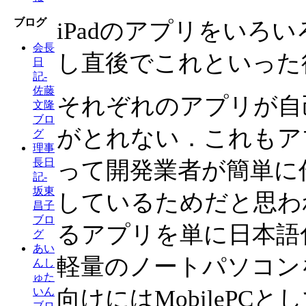
ブログ
iPadのアプリをいろ
会長
し直後でこれといった
日
記-
佐藤
それぞれのアプリが自
文隆
ブロ
がとれない．これもア
グ
理事
長日
って開発業者が簡単に
記-
坂東
しているためだと思わ
昌子
ブロ
るアプリを単に日本語
グ
あい
軽量のノートパソコン
んし
ゅた
向けにはMobilePC
いん
ブロ