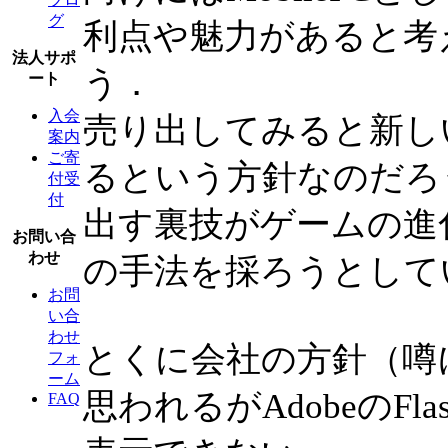
グ
利点や魅力があると考
法人サポ
う．
ート
入会
売り出してみると新し
案内
ご寄
るという方針なのだろ
付受
付
出す裏技がゲームの進
お問い合
わせ
の手法を採ろうとして
お問
い合
わせ
とくに会社の方針（噂
フォ
ーム
思われるがAdobeのF
FAQ