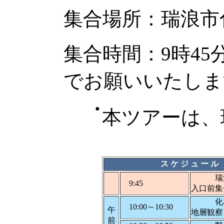
集合場所：瑞浪市
集合時間：9時4
でお願いいたしま
●
本ツアーは、
ス ケ ジ ュ ー ル
瑞浪市
9:45
入口前集
化石博
10:00～10:30
午
地層観察
前