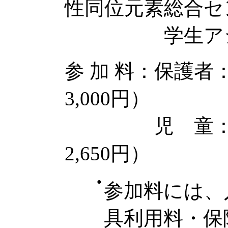
性同位元素総合セ
学生アシス
参 加 料：保護者
3,000円）
児 童： 80
2,650円）
●
参加料には、
具利用料・保