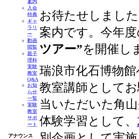
案内
入会
お待たせしました
特典
ギャ
ラリ
案内です。今年度
ー
動画
ツアー”
を開催し
閲覧
親子
理科
瑞浪市化石博物館
実験
教室
Q&A
教室講師としてお
お知
らせ
一覧
当いただいた角山
実験
教室
体験学習として、
サポ
ート
別企画として実施
アナウンス