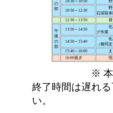
10:30～10:50
野外学
の
野外学
部
10:50～12:30
石採取体
12:30～13:50
昼食
化石の
13:50～14:50
午
グ作業
後
化石
の
14:50～15:40
（種同定
部
15:40～16:00
まと
16:00過ぎ
現地
※ 本スケジ
終了時間は遅れる
い。