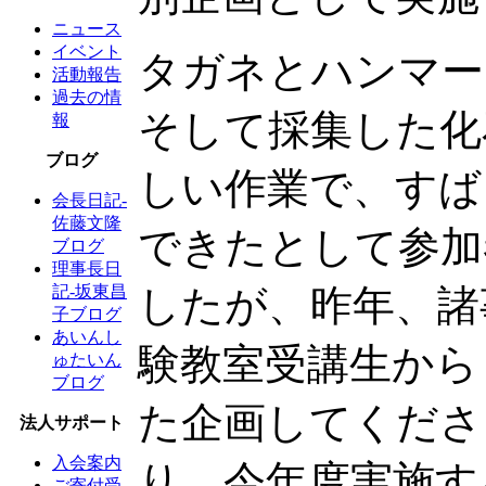
ニュース
イベント
タガネとハンマー
活動報告
過去の情
そして採集した化
報
ブログ
しい作業で、すば
会長日記-
佐藤文隆
できたとして参加
ブログ
理事長日
したが、昨年、諸
記-坂東昌
子ブログ
あいんし
験教室受講生から
ゅたいん
ブログ
た企画してくださ
法人サポート
入会案内
り、今年度実施す
ご寄付受