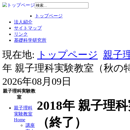
トップページ
法人紹介
サイトマップ
リンク
基礎科学研究所
現在地:
トップページ
親子理
年 親子理科実験教室（秋の
2026年08月09日
親子理科実験教
室
2018年 親子
親子理科
実験教室
（終了）
Home
講座