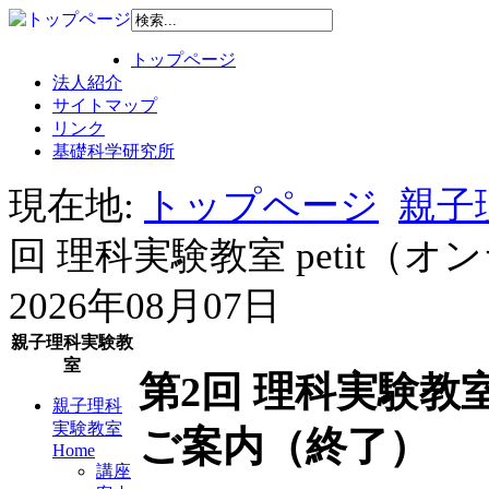
トップページ
法人紹介
サイトマップ
リンク
基礎科学研究所
現在地:
トップページ
親子
回 理科実験教室 petit
2026年08月07日
親子理科実験教
室
第2回 理科実験教室
親子理科
実験教室
ご案内（終了）
Home
講座