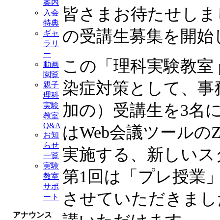
案内
皆さまお待たせしました
入会
特典
の受講生募集を開始
ギャ
ラリ
ー
この「理科実験教室 
動画
閲覧
染症対策として、事
親子
理科
加の）受講生を3名
実験
教室
Q&A
はWeb会議ツールの
お知
らせ
実施する、新しいス
一覧
実験
第1回は「プレ授業
教室
サポ
させていただきまし
ート
アナウンス