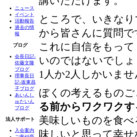
講いただけます。
ニュース
イベント
ところで、いきなり
活動報告
過去の情
から皆さんに質問で
報
これに自信をもって
ブログ
会長日記-
いのではないでしょ
佐藤文隆
ブログ
1人か2人しかいま
理事長日
記-坂東昌
子ブログ
ぼくの考えるものご
あいんし
ゅたいん
る前からワクワクす
ブログ
美味しいものを食べ
法人サポート
入会案内
味しいと思って幸せ
ご寄付受