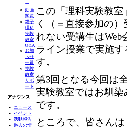
ー
この「理科実験教室 
動画
閲覧
く（＝直接参加の）
親子
理科
れない受講生はWeb
実験
教室
Q&A
ライン授業で実施す
お知
らせ
す。
一覧
実験
教室
第3回となる今回は
サポ
ート
実験教室ではお馴染
アナウンス
です。
ニュース
イベント
ところで、皆さん
活動報告
過去の情