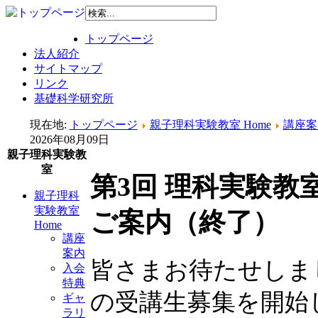
トップページ
法人紹介
サイトマップ
リンク
基礎科学研究所
現在地:
トップページ
親子理科実験教室 Home
講座案
2026年08月09日
親子理科実験教
室
第3回 理科実験教室
親子理科
実験教室
ご案内（終了）
Home
講座
案内
皆さまお待たせしました
入会
特典
の受講生募集を開始
ギャ
ラリ