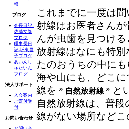
報
これまでに一度は聞
ブログ
射線はお医者さんが
会長日記-
佐藤文隆
んが虫歯を見つける
ブログ
理事長日
放射線はなにも特別
記-坂東昌
子ブログ
たのおうちの中にも
あいんし
ゅたいん
ブログ
海や山にも、どこに
法人サポート
線を
と
” 自然放射線 ”
入会案内
自然放射線は、普段
ご寄付受
付
線がない場所などこ
お問い合わせ
お問い合