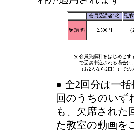
会員受講者1名
兄弟
受 講 料
2,500円
（2
会員受講料をはじめとす
※
で受講申込される場合は
（お2人なら2口））での
● 全2回分は一
回のうちのいず
も、欠席された回
た教室の動画を