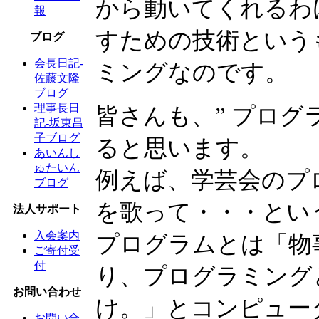
から動いてくれるわ
報
すための技術という
ブログ
会長日記-
ミングなのです。
佐藤文隆
ブログ
理事長日
皆さんも、” プログ
記-坂東昌
子ブログ
ると思います。
あいんし
ゅたいん
例えば、学芸会のプ
ブログ
を歌って・・・とい
法人サポート
入会案内
プログラムとは「物
ご寄付受
付
り、プログラミング
お問い合わせ
け。」とコンピュー
お問い合