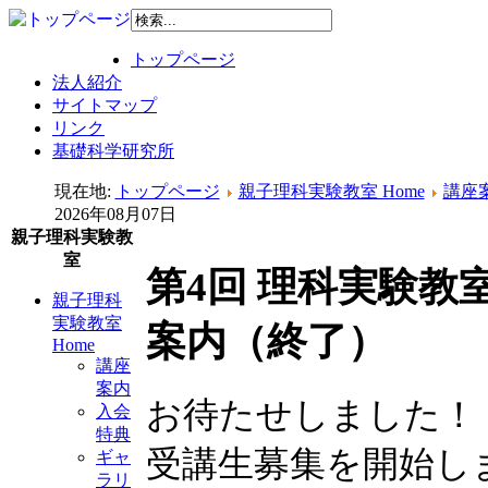
トップページ
法人紹介
サイトマップ
リンク
基礎科学研究所
現在地:
トップページ
親子理科実験教室 Home
講座
2026年08月07日
親子理科実験教
室
第4回 理科実験教室
親子理科
実験教室
案内（終了）
Home
講座
案内
お待たせしました！！ 
入会
特典
受講生募集を開始し
ギャ
ラリ