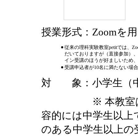
授業形式：Zoomを
●
従来の理科実験教室petitでは
だいておりますが（直接参加）
イン受講のほうが好ましいため
●
受講申込者が10名に満たない場
対 象：小学生（中
※ 本教室は小
容的には中学生以上
のある中学生以上の