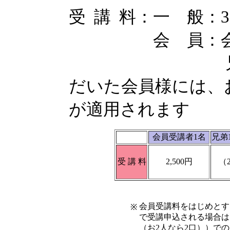
受 講 料：一 般：3,
会 員：会員受講
兄 弟 割 
だいた会員様には、お
が適用されます
会員受講者1名
兄弟
受 講 料
2,500円
（2
会員受講料をはじめとす
※
で受講申込される場合は
（お2人なら2口））で