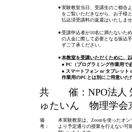
●
実験教室当日、受講生のご都合よ
をご覧いただきながら、お子様と
払込済受講料の返還はいたしま
●
受講申込者が10名に満たないた
の入金に際して必要となる振込
ずご了承ください。
●
本教室を受講いただくために、
●
PC（プログラミング作業用で
●
スマートフォン or タブレッ
作業用のPCとは別にご用意いた
共 催：NPO法人
ゅたいん 物理学会
備
本実験教室は、Zoomを使ったオ
考：
より予定通りの授業を行えない可