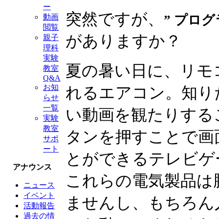
ー
突然ですが、
” プログ
動画
閲覧
がありますか？
親子
理科
実験
夏の暑い日に、リモ
教室
Q&A
お知
れるエアコン。知り
らせ
一覧
い動画を観たりする
実験
教室
タンを押すことで画
サポ
ート
とができるテレビゲ
アナウンス
これらの電気製品は
ニュース
イベント
ませんし、もちろん
活動報告
過去の情