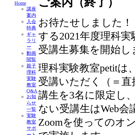
ご案内（終了）
Home
講座
案内
お待たせしました！
入会
特典
する2021年度理科実験
ギャ
ラリ
受講生募集を開始し
ー
動画
閲覧
理科実験教室petit
親子
理科
受講いただく（＝直
実験
教室
Q&A
講生を3名に限定し
お知
らせ
ない受講生はWeb会
一覧
実験
Zoomを使ってのオ
教室
サポ
ート