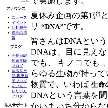
で実施します。
アナウンス
夏休み企画の第1弾
ニュース
イベント
リ
です。
“DNA”
活動報告
過去の情
報
皆さんはDNAとい
ブログ
DNAは、目に見え
会長日記-
でも、 キノコでも
佐藤文隆
ブログ
理事長日
らゆる生物が持って
記-坂東昌
子ブログ
物質で、いわば
生命
あいんし
ゅたいん
DNAという言葉を
ブログ
かいまいち分からな
法人サポート