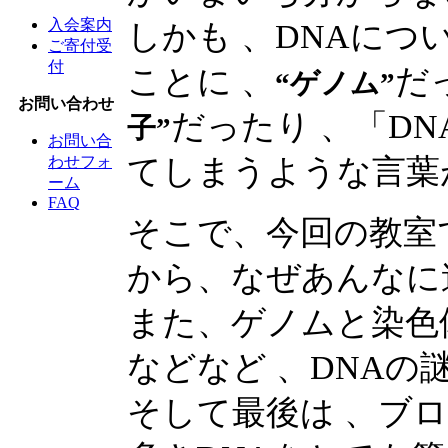
入会案内
しかも 、DNAに
ご寄付受
付
ことに 、
だ
“ゲノム”
お問い合わせ
だったり 、「D
子”
お問い合
てしまうような言葉
わせフォ
ーム
FAQ
そこで、今回の教室
から、なぜあんなに
また、ゲノムと染色
などなど 、DNAの
そして最後は 、ブ