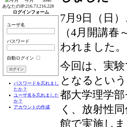
今月
3640
あなたのIP:
216.73.216.228
ログインフォーム
7月9日（日
ユーザ名
（4月開講春
パスワード
われました。
自動ログイン
今回は、実験
となるという
パスワードを忘れまし
たか？
都大学理学部
ユーザ名を忘れました
か？
く、放射性同
アカウントの作成
館で実施しま