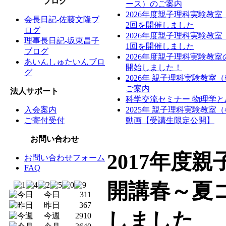
ブログ
ース）のご案内
2026年度親子理科実験教
会長日記-佐藤文隆ブ
2回を開催しました
ログ
2026年度親子理科実験教
理事長日記-坂東昌子
1回を開催しました
ブログ
2026年度親子理科実験教
あいんしゅたいんブロ
開始しました！
グ
2026年 親子理科実験教室
ご案内
法人サポート
科学交流セミナー 物理学と
入会案内
2025年 親子理科実験教室
ご寄付受付
動画【受講生限定公開】
お問い合わせ
2017年度
お問い合わせフォーム
FAQ
開講春～夏
今日
311
昨日
367
しました
今週
2910