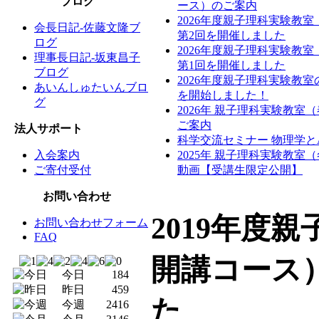
ブログ
ース）のご案内
2026年度親子理科実験教
会長日記-佐藤文隆ブ
第2回を開催しました
ログ
2026年度親子理科実験教
理事長日記-坂東昌子
第1回を開催しました
ブログ
2026年度親子理科実験教
あいんしゅたいんブロ
を開始しました！
グ
2026年 親子理科実験教室
ご案内
法人サポート
科学交流セミナー 物理学と
入会案内
2025年 親子理科実験教室
ご寄付受付
動画【受講生限定公開】
お問い合わせ
2019年度
お問い合わせフォーム
FAQ
開講コース
今日
184
昨日
459
た
今週
2416