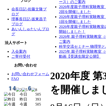
ブログ
ース）のご案内
2026年度親子理科実験教
会長日記-佐藤文隆ブ
2回を開催しました
ログ
2026年度親子理科実験教
理事長日記-坂東昌子
1回を開催しました
ブログ
2026年度親子理科実験教
あいんしゅたいんブロ
開始しました！
グ
2026年 親子理科実験教室
ご案内
法人サポート
科学交流セミナー 物理学と
入会案内
2025年 親子理科実験教室
ご寄付受付
動画【受講生限定公開】
お問い合わせ
2020年度 第
お問い合わせフォーム
FAQ
を開催しま
今日
505
昨日
393
今週
505