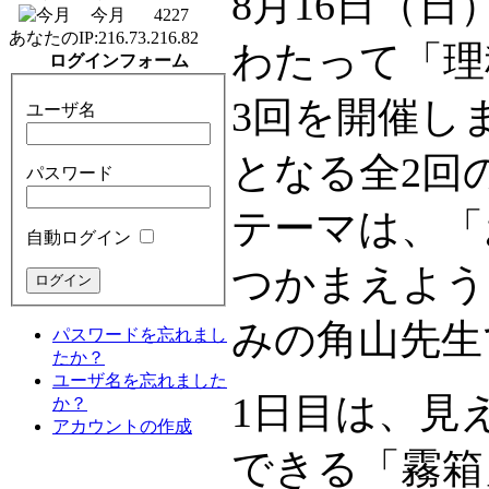
8月16日（日
今月
4227
あなたのIP:
216.73.216.82
わたって「理科
ログインフォーム
3回を開催し
ユーザ名
となる全2回
パスワード
テーマは、「
自動ログイン
つかまえよう
みの角山先生
パスワードを忘れまし
たか？
ユーザ名を忘れました
1日目は、見
か？
アカウントの作成
できる「霧箱