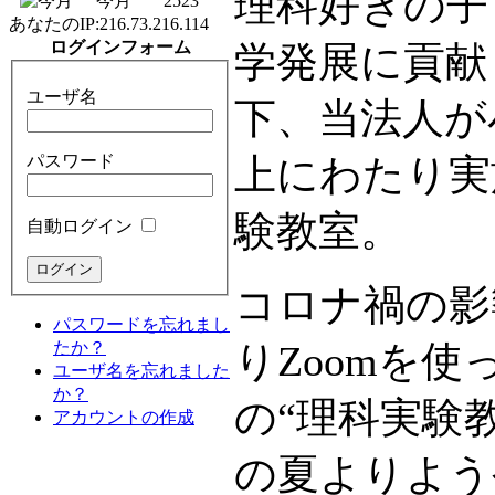
理科好きの子
今月
2523
あなたのIP:
216.73.216.114
ログインフォーム
学発展に貢献
ユーザ名
下、当法人が
パスワード
上にわたり実
験教室。
自動ログイン
コロナ禍の影
パスワードを忘れまし
たか？
りZoomを
ユーザ名を忘れました
か？
の“理科実験教
アカウントの作成
の夏よりよう