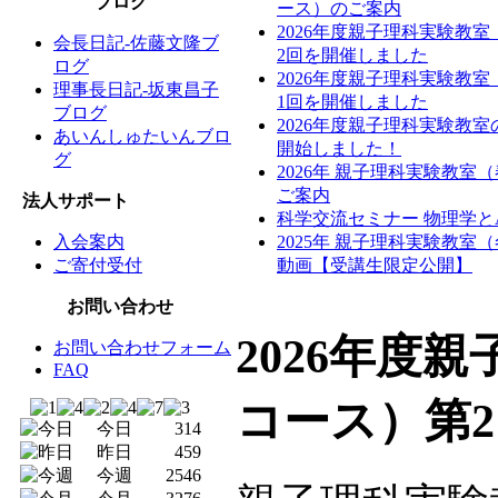
ブログ
ース）のご案内
2026年度親子理科実験教
会長日記-佐藤文隆ブ
2回を開催しました
ログ
2026年度親子理科実験教
理事長日記-坂東昌子
1回を開催しました
ブログ
2026年度親子理科実験教
あいんしゅたいんブロ
開始しました！
グ
2026年 親子理科実験教室
ご案内
法人サポート
科学交流セミナー 物理学と
入会案内
2025年 親子理科実験教室
ご寄付受付
動画【受講生限定公開】
お問い合わせ
2026年度
お問い合わせフォーム
FAQ
コース）第
今日
314
昨日
459
今週
2546