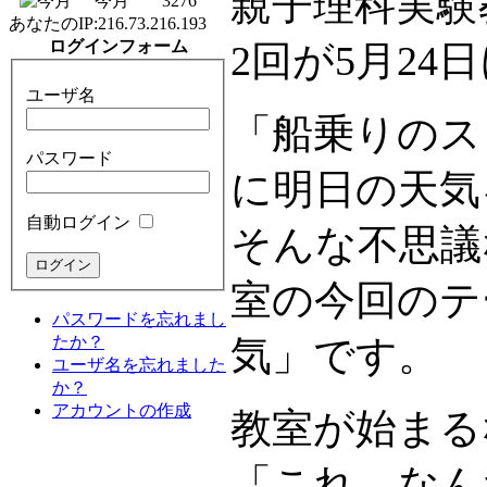
親子理科実験
今月
3276
あなたのIP:
216.73.216.193
ログインフォーム
2回が5月2
ユーザ名
「船乗りのス
パスワード
に明日の天気
自動ログイン
そんな不思議
室の今回のテ
パスワードを忘れまし
たか？
気」です。
ユーザ名を忘れました
か？
アカウントの作成
教室が始まる
「これ、なん