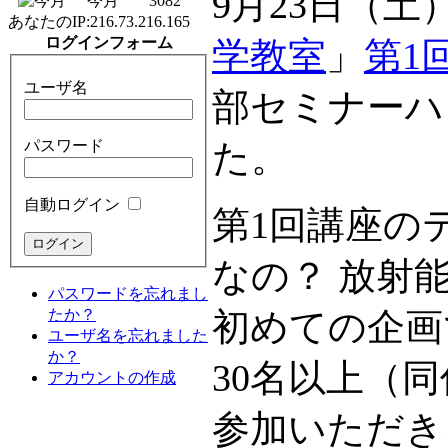
9月23日（土
今月
3082
あなたのIP:
216.73.216.165
ログインフォーム
学教室
」
第1
ユーザ名
部セミナーハ
パスワード
た。
自動ログイン
第1回講座の
なの？ 放射
パスワードを忘れまし
たか？
初めての企画
ユーザ名を忘れました
か？
30名以上（
アカウントの作成
参加いただき