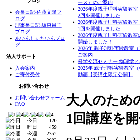
ブログ
ース）のご案内
2026年度親子理科実験教
会長日記-佐藤文隆ブ
2回を開催しました
ログ
2026年度親子理科実験教
理事長日記-坂東昌子
1回を開催しました
ブログ
2026年度親子理科実験教
あいんしゅたいんブロ
開始しました！
グ
2026年 親子理科実験教室
ご案内
法人サポート
科学交流セミナー 物理学と
入会案内
2025年 親子理科実験教室
ご寄付受付
動画【受講生限定公開】
お問い合わせ
大人のための
お問い合わせフォーム
FAQ
1回講座を
今日
120
昨日
459
今週
2352