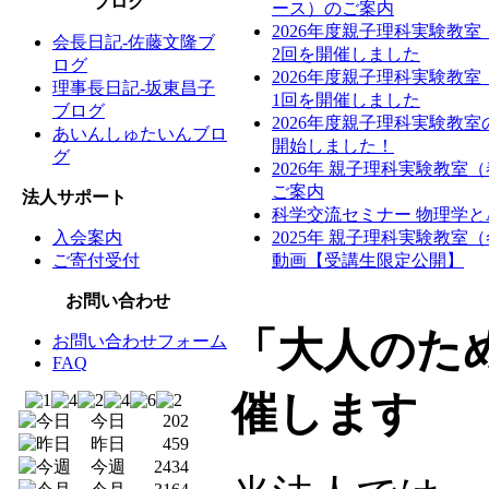
ブログ
ース）のご案内
2026年度親子理科実験教
会長日記-佐藤文隆ブ
2回を開催しました
ログ
2026年度親子理科実験教
理事長日記-坂東昌子
1回を開催しました
ブログ
2026年度親子理科実験教
あいんしゅたいんブロ
開始しました！
グ
2026年 親子理科実験教室
ご案内
法人サポート
科学交流セミナー 物理学と
入会案内
2025年 親子理科実験教室
ご寄付受付
動画【受講生限定公開】
お問い合わせ
「大人のた
お問い合わせフォーム
FAQ
催します
今日
202
昨日
459
今週
2434