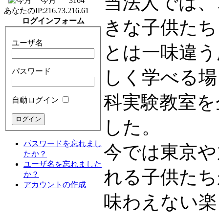
当法人では、
今月
3164
あなたのIP:
216.73.216.61
ログインフォーム
きな子供たち
ユーザ名
とは一味違う
パスワード
しく学べる場
科実験教室を
自動ログイン
した。
パスワードを忘れまし
今では東京や
たか？
ユーザ名を忘れました
れる子供たち
か？
アカウントの作成
味わえない楽