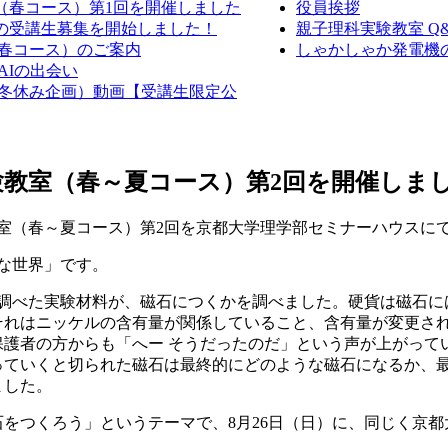
室（春コース）第1回を開催しました
役員挨拶
室の受講生募集を開始しました！
親子理科実験教室 Q
（春コース）のご案内
しゃかしゃか発電機の作
AIの出会い
室（冬休み企画）動画【受講生限定公
実験教室（春～夏コース）第2回を開催しま
教室（春～夏コース）第2回を京都大学理学部セミナーハウスに
な世界」です。
調べた実験材料が、磁石につくかを調べました。硬貨は磁石に
それはニッケルの含有量が関係していること、含有量が変更さ
保護者の方からも「へー そうだったのだ」という声が上がって
っていくと切られた磁石は最終的にどのような磁石になるか、
ました。
をつくろう」というテーマで、8月26日（日）に、同じく京