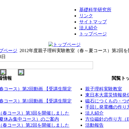
基礎科学研究所
リンク
サイトマップ
法人紹介
トップページ
プページ
2012年度親子理科実験教室（春～夏コース）第2回
8日
着情報
閲覧トッ
（春コース）第2回動画 【受講生限定
親子理科実験教室
東日本大震災情報発
（春コース）第1回動画 【受講生限定
磁石につくもの・つか
手回し発電機の作り方（
室（春コース）第3回を開催しました
法人紹介
室（夏休み集中コース）のご案内
方位磁針の作り方（EM
室（春コース）第2回を開催しました
活動報告