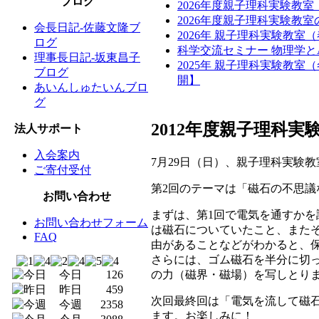
ブログ
2026年度親子理科実験教
2026年度親子理科実験教
会長日記-佐藤文隆ブ
2026年 親子理科実験教室
ログ
科学交流セミナー 物理学と
理事長日記-坂東昌子
2025年 親子理科実験教
ブログ
開】
あいんしゅたいんブロ
グ
2012年度親子理科
法人サポート
入会案内
7月29日（日）、親子理科実験
ご寄付受付
第2回のテーマは「磁石の不思議
お問い合わせ
まずは、第1回で電気を通すかを
お問い合わせフォーム
は磁石についていたこと、また
FAQ
由があることなどがわかると、
さらには、ゴム磁石を半分に切
の力（磁界・磁場）を写しとり
今日
126
昨日
459
次回最終回は「電気を流して磁石
今週
2358
ます。お楽しみに！