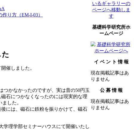
&A
り方（EM-I-03）
基礎科学研究所ホ
ームページ
した
イ ベ ン ト 情 報
て開催しました。
現在掲載記事はあ
りません
はつかなかったのですが、実は昔の50円玉
公 募 情 報
れ磁石につかなくなったのには現実的な理
現在掲載記事はあ
いました。
りません
最後には、磁石に鉄粉を振りかけて、磁石
都大学理学部セミナーハウスにて開催いたし