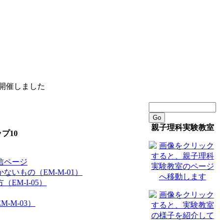
を開催しました
Go
親子理科実験教室
プ10
信ページ
ないもの（EM-M-01）
EM-I-05）
-M-03）