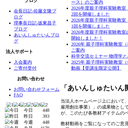
ブログ
ース）のご案内
2026年度親子理科実験教
会長日記-佐藤文隆ブ
2回を開催しました
ログ
2026年度親子理科実験教
理事長日記-坂東昌子
1回を開催しました
ブログ
2026年度親子理科実験教
あいんしゅたいんブロ
開始しました！
グ
2026年 親子理科実験教室
ご案内
法人サポート
科学交流セミナー 物理学と
入会案内
2025年 親子理科実験教室
ご寄付受付
動画【受講生限定公開】
お問い合わせ
「あいんしゅたいん
お問い合わせフォーム
FAQ
当法人ホームページ上において
雇用創出事業）」の成果物とし
今日
448
が、このたび各教材アイテムの
昨日
393
今週
448
教材動画をご覧になってのご意