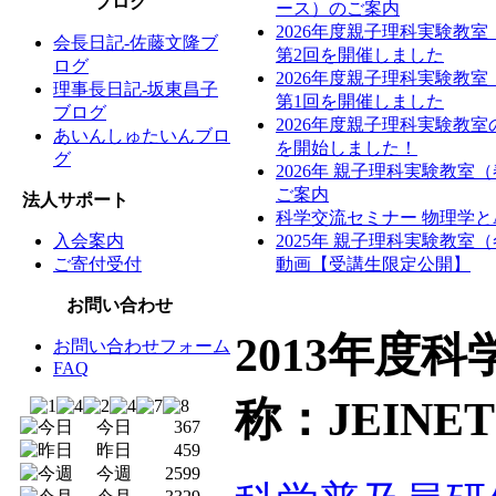
ブログ
ース）のご案内
2026年度親子理科実験教
会長日記-佐藤文隆ブ
第2回を開催しました
ログ
2026年度親子理科実験教
理事長日記-坂東昌子
第1回を開催しました
ブログ
2026年度親子理科実験教
あいんしゅたいんブロ
を開始しました！
グ
2026年 親子理科実験教室
ご案内
法人サポート
科学交流セミナー 物理学と
入会案内
2025年 親子理科実験教室
ご寄付受付
動画【受講生限定公開】
お問い合わせ
2013年度
お問い合わせフォーム
FAQ
称：JEINE
今日
367
昨日
459
今週
2599