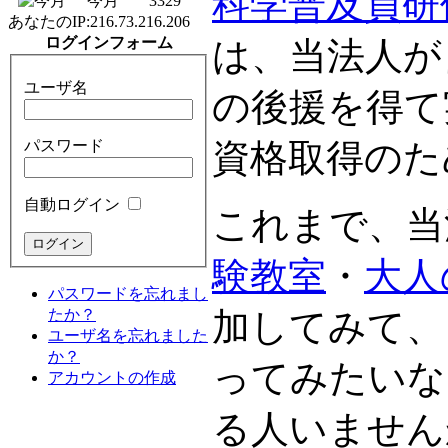
科学普及員研修
今月
3329
あなたのIP:
216.73.216.206
ログインフォーム
は、当法人が
ユーザ名
の後援を得て
パスワード
資格取得のた
自動ログイン
これまで、当
験教室
・
大人
パスワードを忘れまし
たか？
加してみて、
ユーザ名を忘れました
か？
ってみたいな
アカウントの作成
る人いません