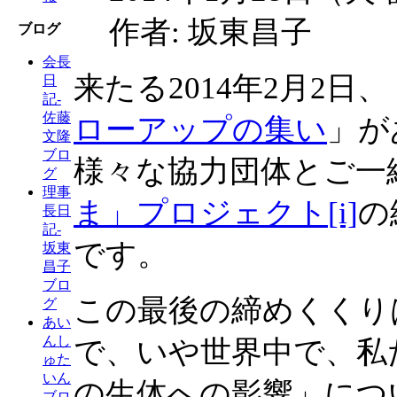
作者: 坂東昌子
ブログ
会長
来たる2014年2月2日、
日
記-
佐藤
ローアップの集い
」が
文隆
ブロ
様々な協力団体とご一
グ
理事
ま」プロジェクト
[i]
の
長日
記-
です。
坂東
昌子
ブロ
この最後の締めくくり
グ
あい
んし
で、いや世界中で、私
ゅた
いん
の生体への影響」につ
ブロ