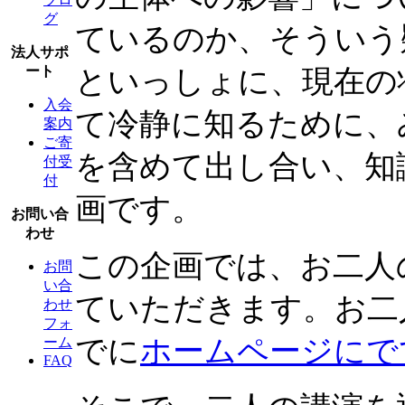
グ
ているのか、そういう
法人サポ
ート
といっしょに、現在の
入会
て冷静に知るために、
案内
ご寄
を含めて出し合い、知
付受
付
画です。
お問い合
わせ
この企画では、お二人
お問
い合
ていただきます。お二
わせ
フォ
でに
ホームページにで
ーム
FAQ