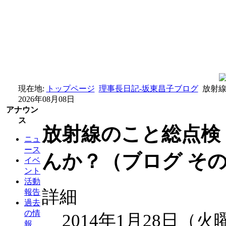
現在地:
トップページ
理事長日記-坂東昌子ブログ
放射線
2026年08月08日
アナウン
ス
放射線のこと総点検
ニュ
ース
んか？（ブログ その
イベ
ント
活動
詳細
報告
過去
の情
2014年1月28日（火
報