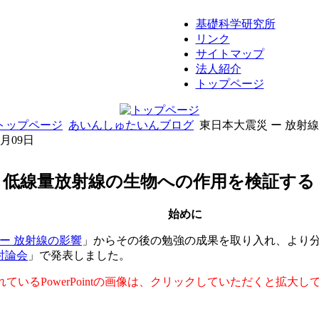
基礎科学研究所
リンク
サイトマップ
法人紹介
トップページ
トップページ
あいんしゅたいんブログ
東日本大震災 ー 放射
8月09日
 - 低線量放射線の生物への作用を検証す
始めに
ー 放射線の影響
」からその後の勉強の成果を取り入れ、より分
討論会
」で発表しました。
れているPowerPointの画像は、クリックしていただくと拡大