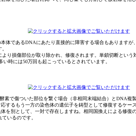
本体であるDNAにあたり直接的に障害する場合もありますが
す。
により損傷部位が取り除かれ、修復されます。単鎖切断という対
多い時には50万回も起こっているとされています。
復酵素で傷ついた部位を繋ぐ場合（非相同末端結合）とDNA複製
対応するもう一方の染色体の遺伝子を鋳型として修復するケー
色体を別として、一対で存在しますね。相同国換えによる修復
れているのです。