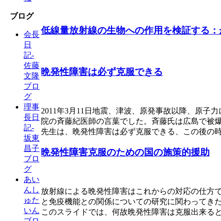
ブログ
低線量放射線の生物への作用を検証する：
会長
日
記-
佐藤
晩発性障害は必ず克服できる
文隆
ブロ
グ
理事
2011年3月11日地震、津波、原発事故以降、
長日
院の斉藤紀医師の言葉でした。斉藤氏は広島で被
記-
先生は、晩発性障害は必ず克服できる、この後の
坂東
昌子
晩発性障害克服のための国の施策的援助
ブロ
グ
あい
んし
放射線による晩発性障害はこれからの対応の仕方
ゅた
と免疫機能との関係についての研究に関わってき
いん
このスライドでは、何故晩発性障害は克服出来る
ブロ