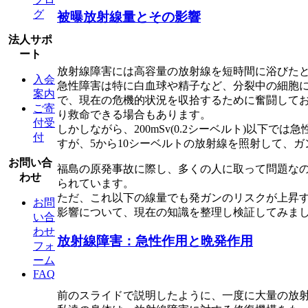
グ
被曝放射線量とその影響
法人サポ
ート
放射線障害には高容量の放射線を短時間に浴びた
入会
急性障害は特に白血球や精子など、分裂中の細胞
案内
で、現在の危機的状況を収拾するために奮闘して
ご寄
り救命できる場合もあります。
付受
しかしながら、200mSv(0.2シーベルト)以
付
すが、5から10シーベルトの放射線を照射して、
お問い合
福島の原発事故に際し、多くの人に取って問題なの
わせ
られています。
ただ、これ以下の線量でも発ガンのリスクが上昇
お問
影響について、現在の知識を整理し検証してみま
い合
わせ
放射線障害：急性作用と晩発作用
フォ
ーム
FAQ
前のスライドで説明したように、一度に大量の放