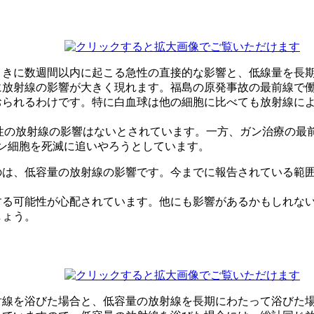
ときに数週間以内に起こる急性の直接的な影響と、低線量を長
に放射線の影響が大きく現れます。福島の原発事故の最前線で
おられるわけです。特に白血球は他の細胞に比べても放射線に
下では急性の放射線の影響はないとされています。一方、ガン治療
ガン細胞を死滅に追いやろうとしています。
は、低容量の放射線の影響です。今までに報告されている範囲で
する可能性が心配されています。他にも影響があるかもしれな
しょう。
射線を浴びた場合と、低容量の放射線を長期にわたって浴びた