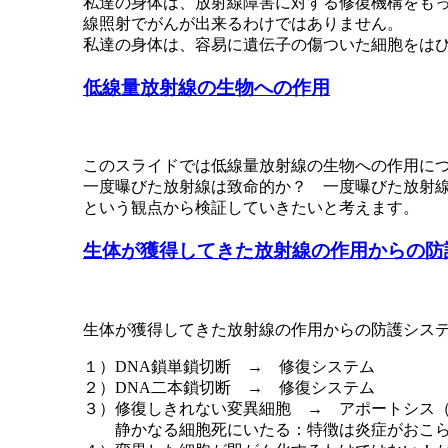
私達の身体は、放射線障害に対する修復機構をも
線照射でがんが出来るわけではありません。
私達の身体は、容易に遺伝子の傷ついた細胞をは
低線量放射線の生物への作用
このスライドでは低線量放射線の生物への作用に
一度曝びた放射線は致命的か？ 一度曝びた放射
という観点から検証していきたいと考えます。
生体が獲得してきた放射線の作用からの防
生体が獲得してきた放射線の作用からの防護シス
１）DNA鎖単鎖切断 → 修復システム
２）DNA二本鎖切断 → 修復システム
３）修復しきれない変異細胞 → アポートシス（apop
静かなる細胞死にいたる：特徴は炎症がおこ