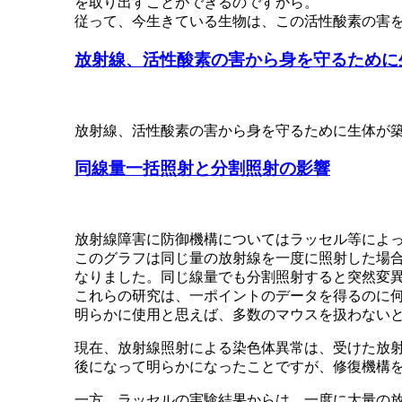
を取り出すことができるのですから。
従って、今生きている生物は、この活性酸素の害
放射線、活性酸素の害から身を守るために
放射線、活性酸素の害から身を守るために生体が
同線量一括照射と分割照射の影響
放射線障害に防御機構についてはラッセル等によ
このグラフは同じ量の放射線を一度に照射した場合
なりました。同じ線量でも分割照射すると突然変
これらの研究は、一ポイントのデータを得るのに
明らかに使用と思えば、多数のマウスを扱わない
現在、放射線照射による染色体異常は、受けた放
後になって明らかになったことですが、修復機構
一方、ラッセルの実験結果からは、一度に大量の放