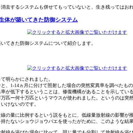
を消去するシステムも併せてもっていないと、生き残ってはお
生体が築いてきた防御システム
築いてきた防御システムについて紹介します。
って明らかにされました。
と、1-14ヵ月に分けて照射した場合の突然変異率を調べたもの
異率が低下するということは、修復機構があることを示してい
何万匹ー何十万匹というマウスが使われました。というのは突
といけないのです。
射線の量に比例するという説をもとに、低線量放射線の影響が
を持たないショウジョウバエを使ったがために、このような結
射線を浴びた場合に比べて、同じ量でも分割して放射線を浴び