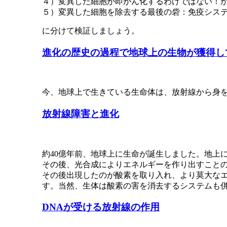
４）変異した細胞が即がん化するわけではない！
５）変異した細胞を除去する最後の砦：免疫シス
に分けて検証しましょう。
進化の歴史の過程で地球上の生物が獲得し
今、地球上で生きている生命体は、放射線から身
放射線障害と進化
約40億年前、地球上に生命が誕生しました。地上
その後、光合成によりエネルギーを作り出すこと
その後出現したのが酸素を取り入れ、より莫大な
す。当然、生体は酸素の害を消去するシステムも
DNAが受ける放射線の作用