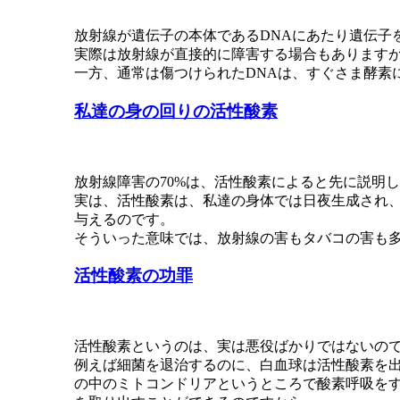
放射線が遺伝子の本体であるDNAにあたり遺伝子
実際は放射線が直接的に障害する場合もありますが
一方、通常は傷つけられたDNAは、すぐさま酵素
私達の身の回りの活性酸素
放射線障害の70%は、活性酸素によると先に説明
実は、活性酸素は、私達の身体では日夜生成され、
与えるのです。
そういった意味では、放射線の害もタバコの害も
活性酸素の功罪
活性酸素というのは、実は悪役ばかりではないの
例えば細菌を退治するのに、白血球は活性酸素を
の中のミトコンドリアというところで酸素呼吸をす