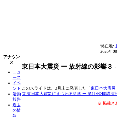
現在地:
2026年0
アナウン
ス
東日本大震災 ー 放射線の影響３
ニュ
ース
イベ
このスライドは、3月末に発表した「
東日本大震災 
ント
ズ 東日本大震災にまつわる科学 ー 第1回公開講演
活動
報告
※ 掲載さ
過去
の情
報