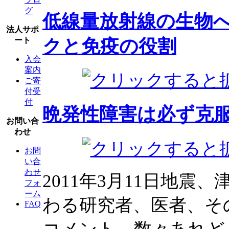
グ
低線量放射線の生物
法人サポ
クと免疫の役割
ート
入会
案内
ご寄
付受
付
晩発性障害は必ず克
お問い合
わせ
お問
い合
わせ
2011年3月11日地
フォ
ーム
わる研究者、医者、そ
FAQ