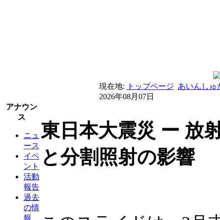
現在地:
トップページ
あいんしゅ
2026年08月07日
アナウン
ス
東日本大震災 ー 放
ニュ
ース
と分割照射の影響
イベ
ント
活動
報告
過去
の情
報