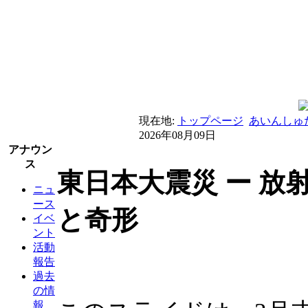
現在地:
トップページ
あいんしゅ
2026年08月09日
アナウン
ス
東日本大震災 ー 放
ニュ
ース
と奇形
イベ
ント
活動
報告
過去
の情
報