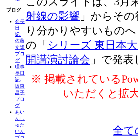
このスライドは、3月
ブログ
射線の影響
」からその
会長
り分かりやすいものへ
日
記-
佐藤
の「
シリーズ 東日本大
文隆
ブロ
開講演討論会
」で発表
グ
理事
長日
※ 掲載されているPow
記-
坂東
いただくと拡
昌子
ブロ
グ
あい
んし
ゅた
全て
いん
ブロ