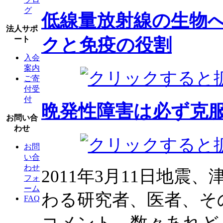
グ
低線量放射線の生物
法人サポ
クと免疫の役割
ート
入会
案内
ご寄
付受
付
晩発性障害は必ず克
お問い合
わせ
お問
い合
わせ
2011年3月11日地
フォ
ーム
わる研究者、医者、そ
FAQ