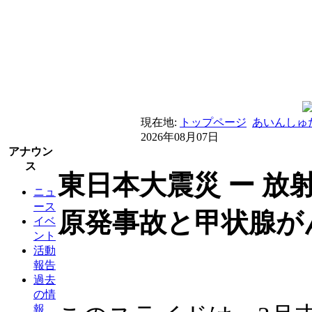
現在地:
トップページ
あいんしゅ
2026年08月07日
アナウン
ス
東日本大震災 ー 放
ニュ
ース
原発事故と甲状腺が
イベ
ント
活動
報告
過去
の情
報