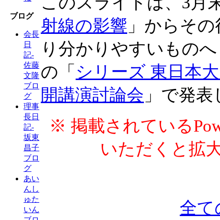
このスライドは、3月
ブログ
射線の影響
」からその
会長
り分かりやすいものへ
日
記-
佐藤
の「
シリーズ 東日本大
文隆
ブロ
開講演討論会
」で発表
グ
理事
長日
※ 掲載されているPow
記-
坂東
いただくと拡
昌子
ブロ
グ
あい
んし
ゅた
全て
いん
ブロ