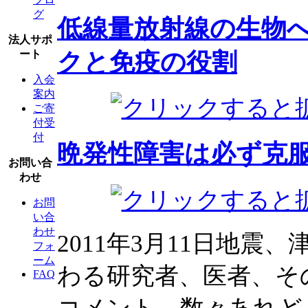
グ
低線量放射線の生物
法人サポ
クと免疫の役割
ート
入会
案内
ご寄
付受
付
晩発性障害は必ず克
お問い合
わせ
お問
い合
わせ
2011年3月11日地
フォ
ーム
わる研究者、医者、そ
FAQ