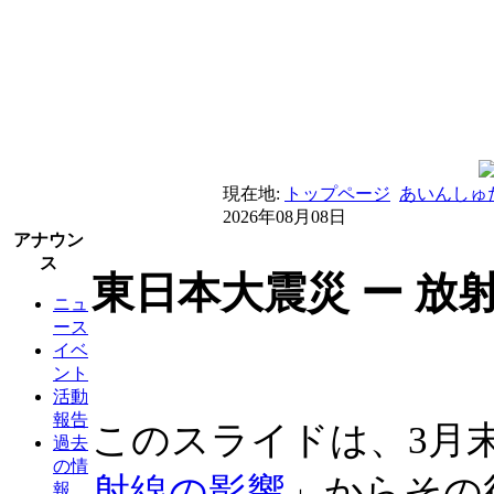
現在地:
トップページ
あいんしゅ
2026年08月08日
アナウン
ス
東日本大震災 ー 放
ニュ
ース
イベ
ント
活動
報告
このスライドは、3月
過去
の情
射線の影響
」からその
報