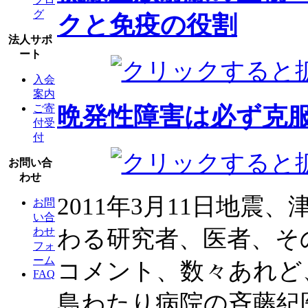
グ
クと免疫の役割
法人サポ
ート
入会
案内
晩発性障害は必ず克
ご寄
付受
付
お問い合
わせ
2011年3月11日地
お問
い合
わる研究者、医者、そ
わせ
フォ
ーム
コメント、数々あれど
FAQ
島わたり病院の斉藤紀