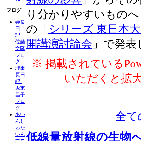
ブログ
り分かりやすいものへ
会長
の「
シリーズ 東日本大
日
記-
開講演討論会
」で発表
佐藤
文隆
ブロ
※ 掲載されているPow
グ
理事
長日
いただくと拡
記-
坂東
昌子
ブロ
グ
全て
あい
んし
ゅた
低線量放射線の生物
いん
ブロ