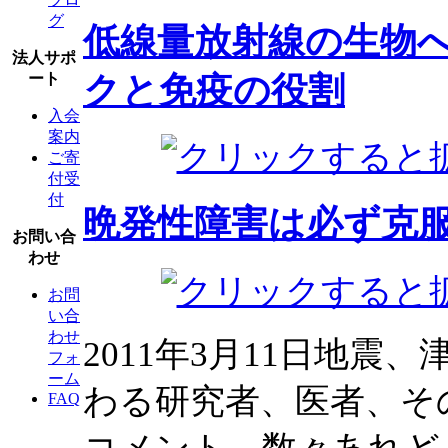
グ
低線量放射線の生物
法人サポ
クと免疫の役割
ート
入会
案内
ご寄
付受
付
晩発性障害は必ず克
お問い合
わせ
お問
い合
わせ
2011年3月11日地
フォ
ーム
わる研究者、医者、そ
FAQ