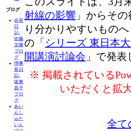
このスライドは、3月
ブログ
射線の影響
」からその
会長
り分かりやすいものへ
日
記-
佐藤
の「
シリーズ 東日本大
文隆
ブロ
開講演討論会
」で発表
グ
理事
長日
※ 掲載されているPow
記-
坂東
いただくと拡
昌子
ブロ
グ
あい
んし
ゅた
全て
いん
ブロ