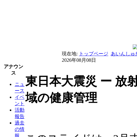
現在地:
トップページ
あいんしゅ
2026年08月08日
アナウン
ス
東日本大震災 ー 放
ニュ
ース
域の健康管理
イベ
ント
活動
報告
過去
の情
報